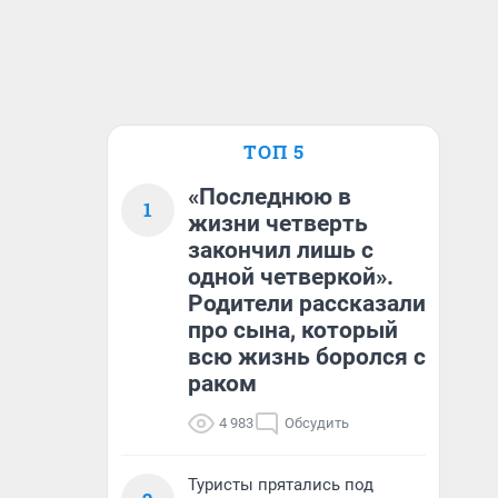
ТОП 5
«Последнюю в
1
жизни четверть
закончил лишь с
одной четверкой».
Родители рассказали
про сына, который
всю жизнь боролся с
раком
4 983
Обсудить
Туристы прятались под