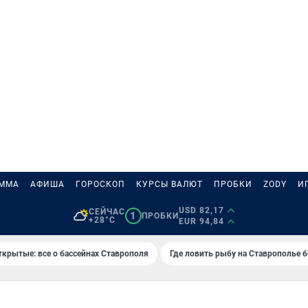
АММА
АФИША
ГОРОСКОП
КУРСЫ ВАЛЮТ
ПРОБКИ
ZODY
И
USD 82,17
СЕЙЧАС
1
ПРОБКИ
+28°C
EUR 94,84
ткрытые: все о бассейнах Ставрополя
Где ловить рыбу на Ставрополье 