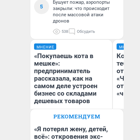
Бушует пожар, аэропорты
5
закрыли: что происходит
после массовой атаки
дронов
538
Обсудить
МНЕНИЕ
МНЕНИЕ
«Покупаешь кота в
Колобо
мешке»:
тебя бо
предприниматель
отложи
рассказала, как на
«Челов
самом деле устроен
отзыв 
бизнес со складами
«челов
дешевых товаров
РЕКОМЕНДУЕМ
Наталья Шорохова
На
Открыла кофейную точку на
деньги соцразвития
«Я потерял жену, детей,
всё»: откровения экс-