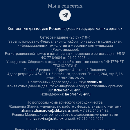
Мы в соцсетях
Контактные данные для Роскомнадзора и государственных органов
Сетевое издание «26.ру» (18+)
Зарегистрировано Федеральной службой по надзору в сфере связи,
информационных технологий и массовых коммуникаций
(Роскомнадзор).
Регистрационный номер и дата принятия решения о регистрации: ЭЛ №
ФС 77-84684 от 06.02.2023 г.
Учредитель: Общество с ограниченной ответственностью "ИНТЕРНЕТ
ТЕХНОЛОГИИ"
Главный редактор: Ефремов Анатолий Павлович
Адрес редакции: 454091, г. Челябинск, проспект Ленина, 26А, стр.2, 16
этаж, +7-982-706-26-26
Электронный адрес редакции:
26@shkulev.ru
Контактные данные для Роскомнадзора и государственных органов:
juristchel@shkulev.ru
Техподдержка:
help@shkulev.ru
По вопросам коммерческого сотрудничества:
Жапарова Жанна, менеджер по работе с федеральными клиентами
zhanna.zhaparova@shkulev.ru
, моб. + 7 982 640 34 32
Ревина Мария, директор по работе с федеральными клиентами
mariya.revina@shkulev.ru
, моб. +7 910 402 4056
Редакция сайта не несет ответственности за достоверность