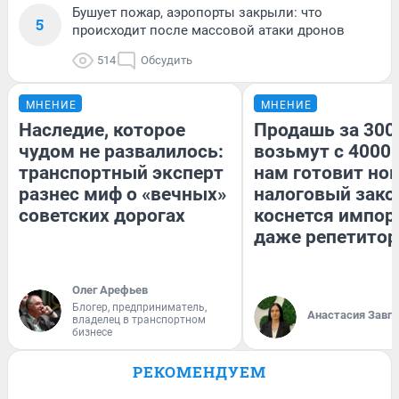
Бушует пожар, аэропорты закрыли: что
5
происходит после массовой атаки дронов
514
Обсудить
МНЕНИЕ
МНЕНИЕ
Наследие, которое
Продашь за 3000
чудом не развалилось:
возьмут с 4000.
транспортный эксперт
нам готовит но
разнес миф о «вечных»
налоговый зако
советских дорогах
коснется импор
даже репетитор
Олег Арефьев
Блогер, предприниматель,
Анастасия Завг
владелец в транспортном
бизнесе
РЕКОМЕНДУЕМ