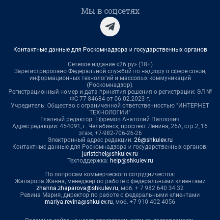
Мы в соцсетях
Контактные данные для Роскомнадзора и государственных органов
Сетевое издание «26.ру» (18+)
Зарегистрировано Федеральной службой по надзору в сфере связи,
информационных технологий и массовых коммуникаций
(Роскомнадзор).
Регистрационный номер и дата принятия решения о регистрации: ЭЛ №
ФС 77-84684 от 06.02.2023 г.
Учредитель: Общество с ограниченной ответственностью "ИНТЕРНЕТ
ТЕХНОЛОГИИ"
Главный редактор: Ефремов Анатолий Павлович
Адрес редакции: 454091, г. Челябинск, проспект Ленина, 26А, стр.2, 16
этаж, +7-982-706-26-26
Электронный адрес редакции:
26@shkulev.ru
Контактные данные для Роскомнадзора и государственных органов:
juristchel@shkulev.ru
Техподдержка:
help@shkulev.ru
По вопросам коммерческого сотрудничества:
Жапарова Жанна, менеджер по работе с федеральными клиентами
zhanna.zhaparova@shkulev.ru
, моб. + 7 982 640 34 32
Ревина Мария, директор по работе с федеральными клиентами
mariya.revina@shkulev.ru
, моб. +7 910 402 4056