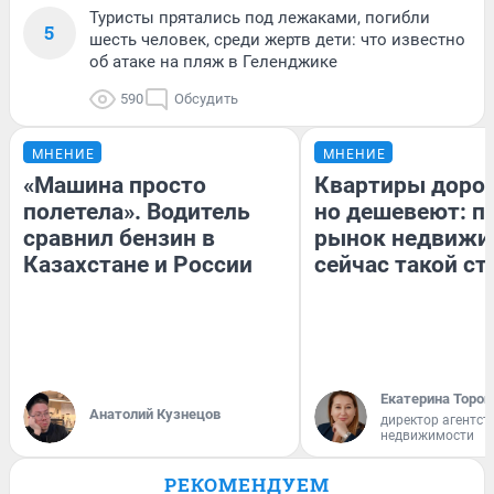
Туристы прятались под лежаками, погибли
5
шесть человек, среди жертв дети: что известно
об атаке на пляж в Геленджике
590
Обсудить
МНЕНИЕ
МНЕНИЕ
«Машина просто
Квартиры доро
полетела». Водитель
но дешевеют: п
сравнил бензин в
рынок недвижи
Казахстане и России
сейчас такой с
Екатерина Тороп
Анатолий Кузнецов
директор агентст
недвижимости
РЕКОМЕНДУЕМ