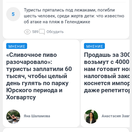
Туристы прятались под лежаками, погибли
5
шесть человек, среди жертв дети: что известно
об атаке на пляж в Геленджике
589
Обсудить
МНЕНИЕ
МНЕНИЕ
«Сливочное пиво
Продашь за 3000
разочаровало»:
возьмут с 4000.
туристы заплатили 60
нам готовит но
тысяч, чтобы целый
налоговый зако
день гулять по парку
коснется импор
Юрского периода и
даже репетитор
Хогвартсу
Яна Шаламова
Анастасия Завг