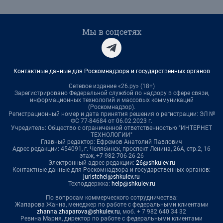
Мы в соцсетях
Контактные данные для Роскомнадзора и государственных органов
Сетевое издание «26.ру» (18+)
Зарегистрировано Федеральной службой по надзору в сфере связи,
информационных технологий и массовых коммуникаций
(Роскомнадзор).
Регистрационный номер и дата принятия решения о регистрации: ЭЛ №
ФС 77-84684 от 06.02.2023 г.
Учредитель: Общество с ограниченной ответственностью "ИНТЕРНЕТ
ТЕХНОЛОГИИ"
Главный редактор: Ефремов Анатолий Павлович
Адрес редакции: 454091, г. Челябинск, проспект Ленина, 26А, стр.2, 16
этаж, +7-982-706-26-26
Электронный адрес редакции:
26@shkulev.ru
Контактные данные для Роскомнадзора и государственных органов:
juristchel@shkulev.ru
Техподдержка:
help@shkulev.ru
По вопросам коммерческого сотрудничества:
Жапарова Жанна, менеджер по работе с федеральными клиентами
zhanna.zhaparova@shkulev.ru
, моб. + 7 982 640 34 32
Ревина Мария, директор по работе с федеральными клиентами