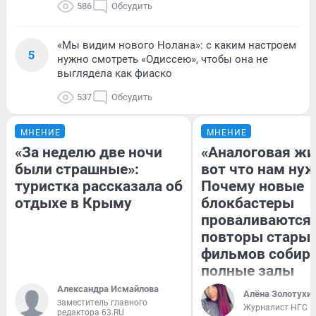
586
Обсудить
«Мы видим нового Нолана»: с каким настроем
5
нужно смотреть «Одиссею», чтобы она не
выглядела как фиаско
537
Обсудить
МНЕНИЕ
МНЕНИЕ
«За неделю две ночи
«Аналоговая жи
были страшные»:
вот что нам нуж
туристка рассказала об
Почему новые
отдыхе в Крыму
блокбастеры
проваливаются,
повторы стары
фильмов собир
полные залы
Александра Исмайлова
Алёна Золотухи
заместитель главного
Журналист НГС
редактора 63.RU