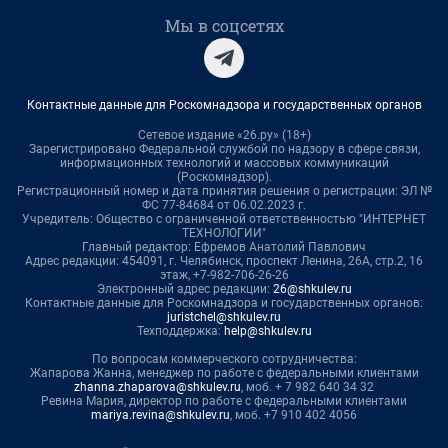
Мы в соцсетях
Контактные данные для Роскомнадзора и государственных органов
Сетевое издание «26.ру» (18+)
Зарегистрировано Федеральной службой по надзору в сфере связи,
информационных технологий и массовых коммуникаций
(Роскомнадзор).
Регистрационный номер и дата принятия решения о регистрации: ЭЛ №
ФС 77-84684 от 06.02.2023 г.
Учредитель: Общество с ограниченной ответственностью "ИНТЕРНЕТ
ТЕХНОЛОГИИ"
Главный редактор: Ефремов Анатолий Павлович
Адрес редакции: 454091, г. Челябинск, проспект Ленина, 26А, стр.2, 16
этаж, +7-982-706-26-26
Электронный адрес редакции:
26@shkulev.ru
Контактные данные для Роскомнадзора и государственных органов:
juristchel@shkulev.ru
Техподдержка:
help@shkulev.ru
По вопросам коммерческого сотрудничества:
Жапарова Жанна, менеджер по работе с федеральными клиентами
zhanna.zhaparova@shkulev.ru
, моб. + 7 982 640 34 32
Ревина Мария, директор по работе с федеральными клиентами
mariya.revina@shkulev.ru
, моб. +7 910 402 4056