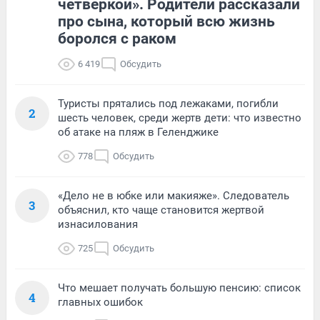
четверкой». Родители рассказали
про сына, который всю жизнь
боролся с раком
6 419
Обсудить
Туристы прятались под лежаками, погибли
2
шесть человек, среди жертв дети: что известно
об атаке на пляж в Геленджике
778
Обсудить
«Дело не в юбке или макияже». Следователь
3
объяснил, кто чаще становится жертвой
изнасилования
725
Обсудить
Что мешает получать большую пенсию: список
4
главных ошибок