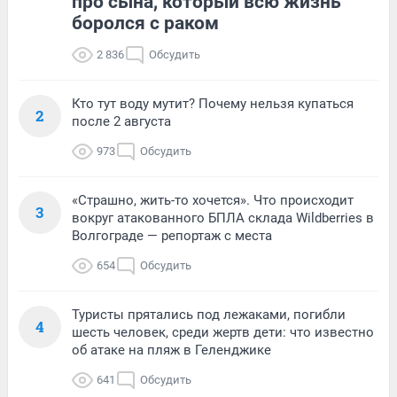
про сына, который всю жизнь
боролся с раком
2 836
Обсудить
Кто тут воду мутит? Почему нельзя купаться
2
после 2 августа
973
Обсудить
«Страшно, жить-то хочется». Что происходит
3
вокруг атакованного БПЛА склада Wildberries в
Волгограде — репортаж с места
654
Обсудить
Туристы прятались под лежаками, погибли
4
шесть человек, среди жертв дети: что известно
об атаке на пляж в Геленджике
641
Обсудить