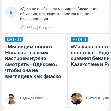
«Дело не в юбке или макияже». Следователь
5
объяснил, кто чаще становится жертвой
изнасилования
611
Обсудить
МНЕНИЕ
МНЕНИЕ
«Мы видим нового
«Машина прост
Нолана»: с каким
полетела». Води
настроем нужно
сравнил бензин
смотреть «Одиссею»,
Казахстане и Р
чтобы она не
выглядела как фиаско
Надежда Губарь
Анатолий Кузне