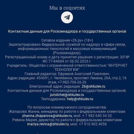
Мы в соцсетях
Контактные данные для Роскомнадзора и государственных органов
Сетевое издание «26.ру» (18+)
Зарегистрировано Федеральной службой по надзору в сфере связи,
информационных технологий и массовых коммуникаций
(Роскомнадзор).
Регистрационный номер и дата принятия решения о регистрации: ЭЛ №
ФС 77-84684 от 06.02.2023 г.
Учредитель: Общество с ограниченной ответственностью "ИНТЕРНЕТ
ТЕХНОЛОГИИ"
Главный редактор: Ефремов Анатолий Павлович
Адрес редакции: 454091, г. Челябинск, проспект Ленина, 26А, стр.2, 16
этаж, +7-982-706-26-26
Электронный адрес редакции:
26@shkulev.ru
Контактные данные для Роскомнадзора и государственных органов:
juristchel@shkulev.ru
Техподдержка:
help@shkulev.ru
По вопросам коммерческого сотрудничества:
Жапарова Жанна, менеджер по работе с федеральными клиентами
zhanna.zhaparova@shkulev.ru
, моб. + 7 982 640 34 32
Ревина Мария, директор по работе с федеральными клиентами
mariya.revina@shkulev.ru
, моб. +7 910 402 4056