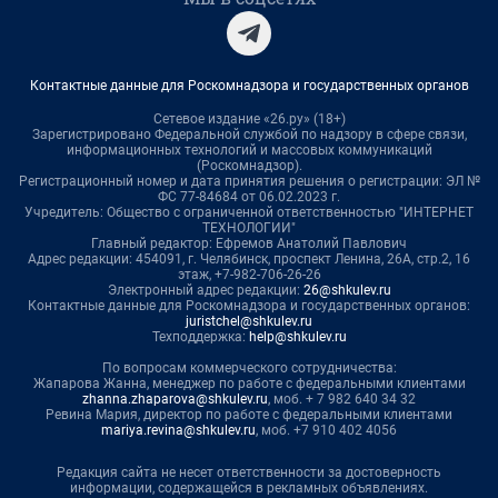
Контактные данные для Роскомнадзора и государственных органов
Сетевое издание «26.ру» (18+)
Зарегистрировано Федеральной службой по надзору в сфере связи,
информационных технологий и массовых коммуникаций
(Роскомнадзор).
Регистрационный номер и дата принятия решения о регистрации: ЭЛ №
ФС 77-84684 от 06.02.2023 г.
Учредитель: Общество с ограниченной ответственностью "ИНТЕРНЕТ
ТЕХНОЛОГИИ"
Главный редактор: Ефремов Анатолий Павлович
Адрес редакции: 454091, г. Челябинск, проспект Ленина, 26А, стр.2, 16
этаж, +7-982-706-26-26
Электронный адрес редакции:
26@shkulev.ru
Контактные данные для Роскомнадзора и государственных органов:
juristchel@shkulev.ru
Техподдержка:
help@shkulev.ru
По вопросам коммерческого сотрудничества:
Жапарова Жанна, менеджер по работе с федеральными клиентами
zhanna.zhaparova@shkulev.ru
, моб. + 7 982 640 34 32
Ревина Мария, директор по работе с федеральными клиентами
mariya.revina@shkulev.ru
, моб. +7 910 402 4056
Редакция сайта не несет ответственности за достоверность
информации, содержащейся в рекламных объявлениях.