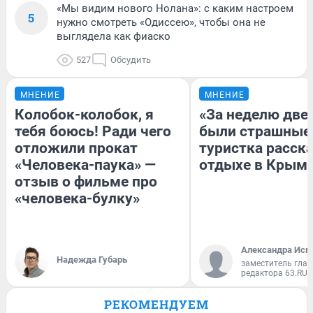
«Мы видим нового Нолана»: с каким настроем
5
нужно смотреть «Одиссею», чтобы она не
выглядела как фиаско
527
Обсудить
МНЕНИЕ
МНЕНИЕ
Колобок-колобок, я
«За неделю две
тебя боюсь! Ради чего
были страшные
отложили прокат
туристка расска
«Человека-паука» —
отдыхе в Крым
отзыв о фильме про
«человека-булку»
Александра Исм
Надежда Губарь
заместитель глав
редактора 63.RU
РЕКОМЕНДУЕМ