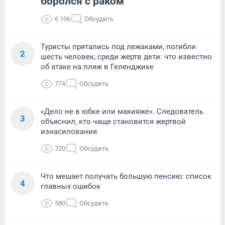
боролся с раком
6 106
Обсудить
Туристы прятались под лежаками, погибли
2
шесть человек, среди жертв дети: что известно
об атаке на пляж в Геленджике
774
Обсудить
«Дело не в юбке или макияже». Следователь
3
объяснил, кто чаще становится жертвой
изнасилования
720
Обсудить
Что мешает получать большую пенсию: список
4
главных ошибок
580
Обсудить