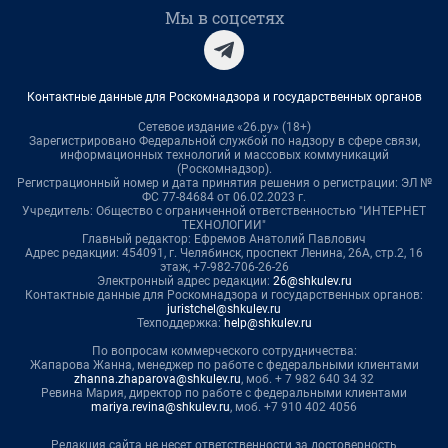
Мы в соцсетях
Контактные данные для Роскомнадзора и государственных органов
Сетевое издание «26.ру» (18+)
Зарегистрировано Федеральной службой по надзору в сфере связи,
информационных технологий и массовых коммуникаций
(Роскомнадзор).
Регистрационный номер и дата принятия решения о регистрации: ЭЛ №
ФС 77-84684 от 06.02.2023 г.
Учредитель: Общество с ограниченной ответственностью "ИНТЕРНЕТ
ТЕХНОЛОГИИ"
Главный редактор: Ефремов Анатолий Павлович
Адрес редакции: 454091, г. Челябинск, проспект Ленина, 26А, стр.2, 16
этаж, +7-982-706-26-26
Электронный адрес редакции:
26@shkulev.ru
Контактные данные для Роскомнадзора и государственных органов:
juristchel@shkulev.ru
Техподдержка:
help@shkulev.ru
По вопросам коммерческого сотрудничества:
Жапарова Жанна, менеджер по работе с федеральными клиентами
zhanna.zhaparova@shkulev.ru
, моб. + 7 982 640 34 32
Ревина Мария, директор по работе с федеральными клиентами
mariya.revina@shkulev.ru
, моб. +7 910 402 4056
Редакция сайта не несет ответственности за достоверность