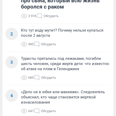
про сына, который всю жизнь
боролся с раком
3 976
Обсудить
Кто тут воду мутит? Почему нельзя купаться
2
после 2 августа
985
Обсудить
Туристы прятались под лежаками, погибли
3
шесть человек, среди жертв дети: что известно
об атаке на пляж в Геленджике
685
Обсудить
«Дело не в юбке или макияже». Следователь
4
объяснил, кто чаще становится жертвой
изнасилования
647
Обсудить