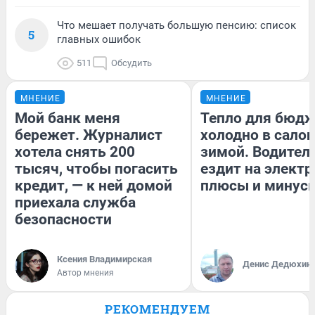
Что мешает получать большую пенсию: список
5
главных ошибок
511
Обсудить
МНЕНИЕ
МНЕНИЕ
Мой банк меня
Тепло для бюдж
бережет. Журналист
холодно в сало
хотела снять 200
зимой. Водитель
тысяч, чтобы погасить
ездит на электр
кредит, — к ней домой
плюсы и минус
приехала служба
безопасности
Ксения Владимирская
Денис Дедюхин
Автор мнения
РЕКОМЕНДУЕМ