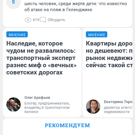
5
шесть человек, среди жертв дети: что известно
об атаке на пляж в Геленджике
619
Обсудить
МНЕНИЕ
МНЕНИЕ
Наследие, которое
Квартиры доро
чудом не развалилось:
но дешевеют: п
транспортный эксперт
рынок недвижи
разнес миф о «вечных»
сейчас такой с
советских дорогах
Олег Арефьев
Екатерина Тороп
Блогер, предприниматель,
владелец в транспортном
директор агентст
бизнесе
недвижимости
РЕКОМЕНДУЕМ