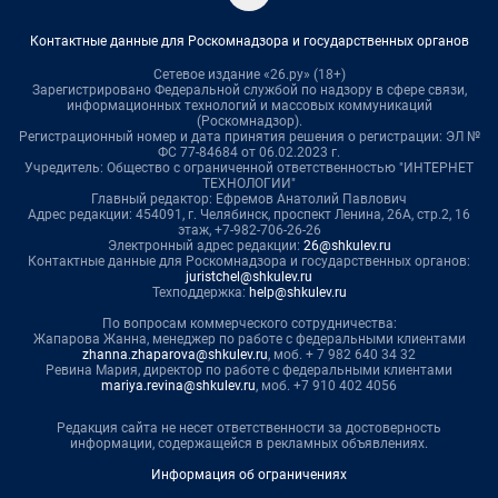
Контактные данные для Роскомнадзора и государственных органов
Сетевое издание «26.ру» (18+)
Зарегистрировано Федеральной службой по надзору в сфере связи,
информационных технологий и массовых коммуникаций
(Роскомнадзор).
Регистрационный номер и дата принятия решения о регистрации: ЭЛ №
ФС 77-84684 от 06.02.2023 г.
Учредитель: Общество с ограниченной ответственностью "ИНТЕРНЕТ
ТЕХНОЛОГИИ"
Главный редактор: Ефремов Анатолий Павлович
Адрес редакции: 454091, г. Челябинск, проспект Ленина, 26А, стр.2, 16
этаж, +7-982-706-26-26
Электронный адрес редакции:
26@shkulev.ru
Контактные данные для Роскомнадзора и государственных органов:
juristchel@shkulev.ru
Техподдержка:
help@shkulev.ru
По вопросам коммерческого сотрудничества:
Жапарова Жанна, менеджер по работе с федеральными клиентами
zhanna.zhaparova@shkulev.ru
, моб. + 7 982 640 34 32
Ревина Мария, директор по работе с федеральными клиентами
mariya.revina@shkulev.ru
, моб. +7 910 402 4056
Редакция сайта не несет ответственности за достоверность
информации, содержащейся в рекламных объявлениях.
Информация об ограничениях