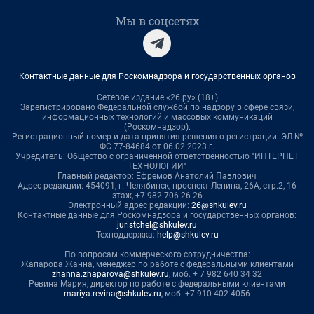
Мы в соцсетях
Контактные данные для Роскомнадзора и государственных органов
Сетевое издание «26.ру» (18+)
Зарегистрировано Федеральной службой по надзору в сфере связи,
информационных технологий и массовых коммуникаций
(Роскомнадзор).
Регистрационный номер и дата принятия решения о регистрации: ЭЛ №
ФС 77-84684 от 06.02.2023 г.
Учредитель: Общество с ограниченной ответственностью "ИНТЕРНЕТ
ТЕХНОЛОГИИ"
Главный редактор: Ефремов Анатолий Павлович
Адрес редакции: 454091, г. Челябинск, проспект Ленина, 26А, стр.2, 16
этаж, +7-982-706-26-26
Электронный адрес редакции:
26@shkulev.ru
Контактные данные для Роскомнадзора и государственных органов:
juristchel@shkulev.ru
Техподдержка:
help@shkulev.ru
По вопросам коммерческого сотрудничества:
Жапарова Жанна, менеджер по работе с федеральными клиентами
zhanna.zhaparova@shkulev.ru
, моб. + 7 982 640 34 32
Ревина Мария, директор по работе с федеральными клиентами
mariya.revina@shkulev.ru
, моб. +7 910 402 4056