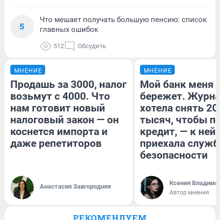
Что мешает получать большую пенсию: список
5
главных ошибок
512
Обсудить
МНЕНИЕ
МНЕНИЕ
Продашь за 3000, налог
Мой банк меня
возьмут с 4000. Что
бережет. Журн
нам готовит новый
хотела снять 20
налоговый закон — он
тысяч, чтобы п
коснется импорта и
кредит, — к ней
даже репетиторов
приехала служб
безопасности
Ксения Владими
Анастасия Завгородняя
Автор мнения
РЕКОМЕНДУЕМ