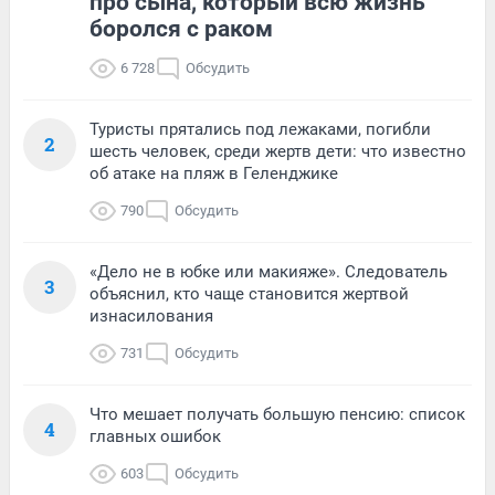
про сына, который всю жизнь
боролся с раком
6 728
Обсудить
Туристы прятались под лежаками, погибли
2
шесть человек, среди жертв дети: что известно
об атаке на пляж в Геленджике
790
Обсудить
«Дело не в юбке или макияже». Следователь
3
объяснил, кто чаще становится жертвой
изнасилования
731
Обсудить
Что мешает получать большую пенсию: список
4
главных ошибок
603
Обсудить