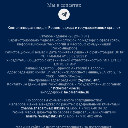
Мы в соцсетях
Контактные данные для Роскомнадзора и государственных органов
Сетевое издание «26.ру» (18+)
Зарегистрировано Федеральной службой по надзору в сфере связи,
информационных технологий и массовых коммуникаций
(Роскомнадзор).
Регистрационный номер и дата принятия решения о регистрации: ЭЛ №
ФС 77-84684 от 06.02.2023 г.
Учредитель: Общество с ограниченной ответственностью "ИНТЕРНЕТ
ТЕХНОЛОГИИ"
Главный редактор: Ефремов Анатолий Павлович
Адрес редакции: 454091, г. Челябинск, проспект Ленина, 26А, стр.2, 16
этаж, +7-982-706-26-26
Электронный адрес редакции:
26@shkulev.ru
Контактные данные для Роскомнадзора и государственных органов:
juristchel@shkulev.ru
Техподдержка:
help@shkulev.ru
По вопросам коммерческого сотрудничества:
Жапарова Жанна, менеджер по работе с федеральными клиентами
zhanna.zhaparova@shkulev.ru
, моб. + 7 982 640 34 32
Ревина Мария, директор по работе с федеральными клиентами
mariya.revina@shkulev.ru
, моб. +7 910 402 4056
Редакция сайта не несет ответственности за достоверность