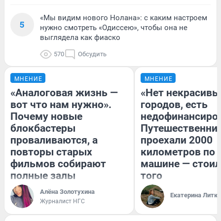
«Мы видим нового Нолана»: с каким настроем
5
нужно смотреть «Одиссею», чтобы она не
выглядела как фиаско
570
Обсудить
МНЕНИЕ
МНЕНИЕ
«Аналоговая жизнь —
«Нет некрасивы
вот что нам нужно».
городов, есть
Почему новые
недофинансиро
блокбастеры
Путешественни
проваливаются, а
проехали 2000
повторы старых
километров по 
фильмов собирают
машине — стоил
полные залы
того
Алёна Золотухина
Екатерина Литк
Журналист НГС