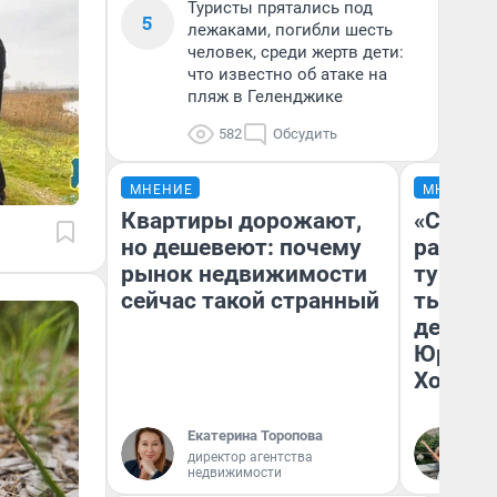
Туристы прятались под
5
лежаками, погибли шесть
человек, среди жертв дети:
что известно об атаке на
пляж в Геленджике
582
Обсудить
МНЕНИЕ
МНЕНИЕ
Квартиры дорожают,
«Сливо
но дешевеют: почему
разоча
рынок недвижимости
турист
сейчас такой странный
тысяч,
день гу
Юрског
Хогвар
Екатерина Торопова
Ян
директор агентства
недвижимости