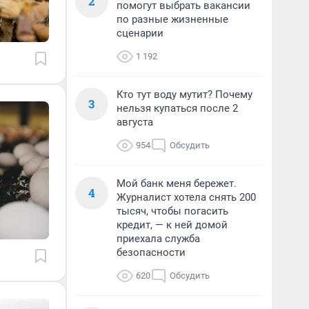
2
помогут выбрать вакансии
по разные жизненные
сценарии
1 192
Кто тут воду мутит? Почему
3
нельзя купаться после 2
августа
954
Обсудить
Мой банк меня бережет.
4
Журналист хотела снять 200
тысяч, чтобы погасить
кредит, — к ней домой
приехала служба
безопасности
620
Обсудить