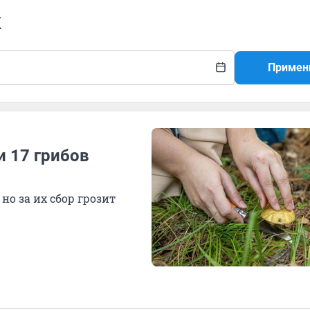
к
Примен
и 17 грибов
но за их сбор грозит