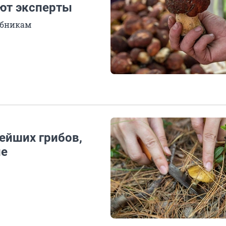
ают эксперты
ибникам
нейших грибов,
не