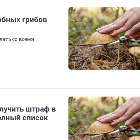
обных грибов
елать со всеми
лучить штраф в
полный список