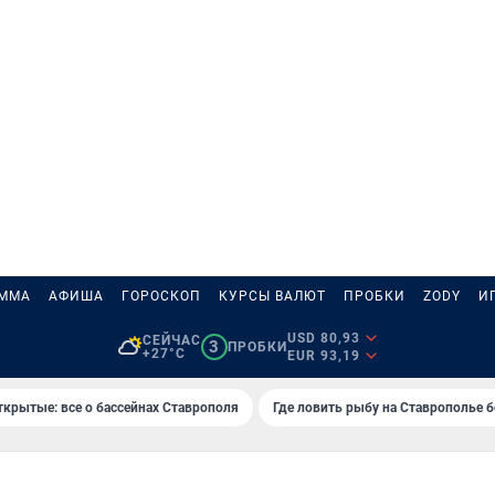
АММА
АФИША
ГОРОСКОП
КУРСЫ ВАЛЮТ
ПРОБКИ
ZODY
И
USD 80,93
СЕЙЧАС
3
ПРОБКИ
+27°C
EUR 93,19
ткрытые: все о бассейнах Ставрополя
Где ловить рыбу на Ставрополье 