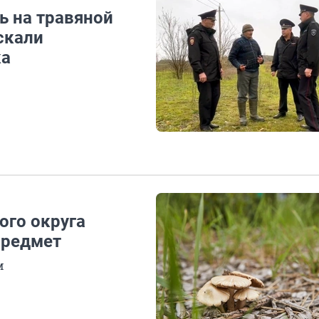
ь на травяной
скали
ка
ого округа
предмет
м