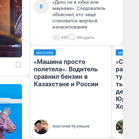
«Дело не в юбке или
5
макияже». Следователь
объяснил, кто чаще
становится жертвой
изнасилования
620
Обсудить
МНЕНИЕ
МНЕНИЕ
«Машина просто
«Сливо
полетела». Водитель
разоча
сравнил бензин в
турист
Казахстане и России
тысяч,
день гу
Юрског
Хогвар
Анатолий Кузнецов
Ян