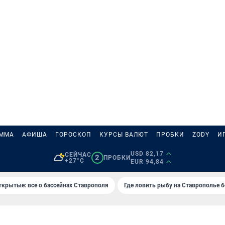
АММА
АФИША
ГОРОСКОП
КУРСЫ ВАЛЮТ
ПРОБКИ
ZODY
И
USD 82,17
СЕЙЧАС
2
ПРОБКИ
+27°C
EUR 94,84
ткрытые: все о бассейнах Ставрополя
Где ловить рыбу на Ставрополье 