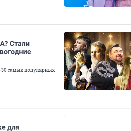
A? Стали
овогодние
п-30 самых популярных
же для