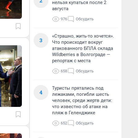
2
нельзя купаться после 2
августа
976
Обсудить
«Страшно, жить-то хочется».
3
Что происходит вокруг
атакованного БПЛА склада
Wildberries в Волгограде —
репортаж с места
658
Обсудить
Туристы прятались под
4
лежаками, погибли шесть
человек, среди жертв дети:
что известно об атаке на
пляж в Геленджике
652
Обсудить