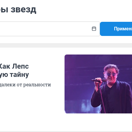
ры звезд
Примен
Как Лепс
ую тайну
далеки от реальности