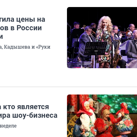
тила цены на
тов в России
и
, Кадышева и «Руки
 кто является
ира шоу-бизнеса
 неделе