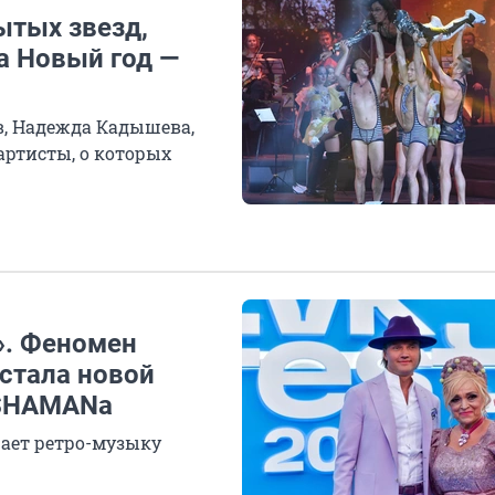
ытых звезд,
а Новый год —
, Надежда Кадышева,
артисты, о которых
». Феномен
стала новой
 SHAMANа
ает ретро-музыку