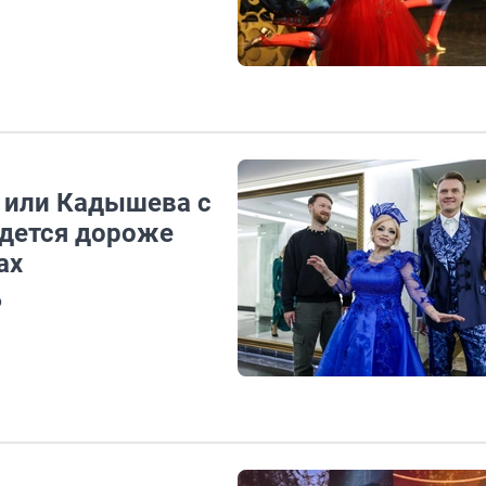
» или Кадышева с
йдется дороже
ах
о