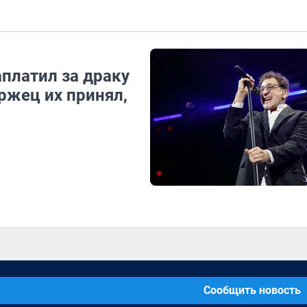
аплатил за драку
ржец их принял,
Сообщить новость