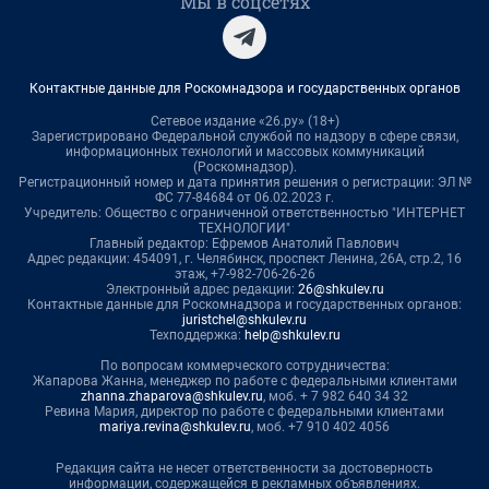
Мы в соцсетях
Контактные данные для Роскомнадзора и государственных органов
Сетевое издание «26.ру» (18+)
Зарегистрировано Федеральной службой по надзору в сфере связи,
информационных технологий и массовых коммуникаций
(Роскомнадзор).
Регистрационный номер и дата принятия решения о регистрации: ЭЛ №
ФС 77-84684 от 06.02.2023 г.
Учредитель: Общество с ограниченной ответственностью "ИНТЕРНЕТ
ТЕХНОЛОГИИ"
Главный редактор: Ефремов Анатолий Павлович
Адрес редакции: 454091, г. Челябинск, проспект Ленина, 26А, стр.2, 16
этаж, +7-982-706-26-26
Электронный адрес редакции:
26@shkulev.ru
Контактные данные для Роскомнадзора и государственных органов:
juristchel@shkulev.ru
Техподдержка:
help@shkulev.ru
По вопросам коммерческого сотрудничества:
Жапарова Жанна, менеджер по работе с федеральными клиентами
zhanna.zhaparova@shkulev.ru
, моб. + 7 982 640 34 32
Ревина Мария, директор по работе с федеральными клиентами
mariya.revina@shkulev.ru
, моб. +7 910 402 4056
Редакция сайта не несет ответственности за достоверность
информации, содержащейся в рекламных объявлениях.