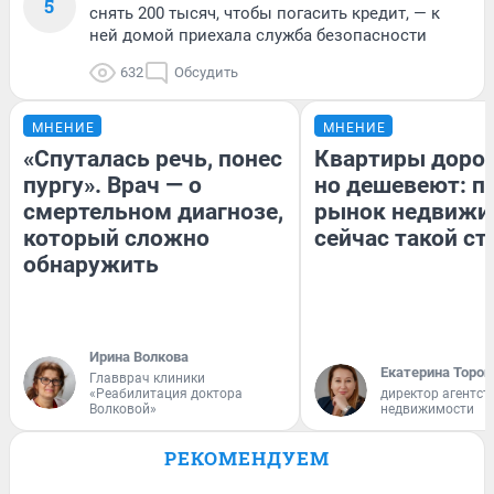
5
снять 200 тысяч, чтобы погасить кредит, — к
ней домой приехала служба безопасности
632
Обсудить
МНЕНИЕ
МНЕНИЕ
«Спуталась речь, понес
Квартиры доро
пургу». Врач — о
но дешевеют: п
смертельном диагнозе,
рынок недвижи
который сложно
сейчас такой с
обнаружить
Ирина Волкова
Екатерина Тороп
Главврач клиники
«Реабилитация доктора
директор агентст
Волковой»
недвижимости
РЕКОМЕНДУЕМ