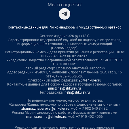
Мы в соцсетях
Контактные данные для Роскомнадзора и государственных органов
Сетевое издание «26.ру» (18+)
Зарегистрировано Федеральной службой по надзору в сфере связи,
информационных технологий и массовых коммуникаций
(Роскомнадзор).
Регистрационный номер и дата принятия решения о регистрации: ЭЛ №
ФС 77-84684 от 06.02.2023 г.
Учредитель: Общество с ограниченной ответственностью "ИНТЕРНЕТ
ТЕХНОЛОГИИ"
Главный редактор: Ефремов Анатолий Павлович
Адрес редакции: 454091, г. Челябинск, проспект Ленина, 26А, стр.2, 16
этаж, +7-982-706-26-26
Электронный адрес редакции:
26@shkulev.ru
Контактные данные для Роскомнадзора и государственных органов:
juristchel@shkulev.ru
Техподдержка:
help@shkulev.ru
По вопросам коммерческого сотрудничества:
Жапарова Жанна, менеджер по работе с федеральными клиентами
zhanna.zhaparova@shkulev.ru
, моб. + 7 982 640 34 32
Ревина Мария, директор по работе с федеральными клиентами
mariya.revina@shkulev.ru
, моб. +7 910 402 4056
Редакция сайта не несет ответственности за достоверность