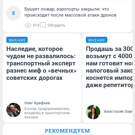
Бушует пожар, аэропорты закрыли: что
5
происходит после массовой атаки дронов
513
Обсудить
МНЕНИЕ
МНЕНИЕ
Наследие, которое
Продашь за 3000
чудом не развалилось:
возьмут с 4000.
транспортный эксперт
нам готовит но
разнес миф о «вечных»
налоговый зако
советских дорогах
коснется импор
даже репетитор
Олег Арефьев
Блогер, предприниматель,
Анастасия Завг
владелец в транспортном
бизнесе
РЕКОМЕНДУЕМ