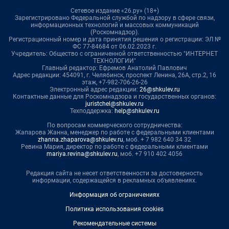
Сетевое издание «26.ру» (18+)
Зарегистрировано Федеральной службой по надзору в сфере связи,
информационных технологий и массовых коммуникаций
(Роскомнадзор).
Регистрационный номер и дата принятия решения о регистрации: ЭЛ №
ФС 77-84684 от 06.02.2023 г.
Учредитель: Общество с ограниченной ответственностью "ИНТЕРНЕТ
ТЕХНОЛОГИИ"
Главный редактор: Ефремов Анатолий Павлович
Адрес редакции: 454091, г. Челябинск, проспект Ленина, 26А, стр.2, 16
этаж, +7-982-706-26-26
Электронный адрес редакции:
26@shkulev.ru
Контактные данные для Роскомнадзора и государственных органов:
juristchel@shkulev.ru
Техподдержка:
help@shkulev.ru
По вопросам коммерческого сотрудничества:
Жапарова Жанна, менеджер по работе с федеральными клиентами
zhanna.zhaparova@shkulev.ru
, моб. + 7 982 640 34 32
Ревина Мария, директор по работе с федеральными клиентами
mariya.revina@shkulev.ru
, моб. +7 910 402 4056
Редакция сайта не несет ответственности за достоверность
информации, содержащейся в рекламных объявлениях.
Информация об ограничениях
Политика использования cookies
Рекомендательные системы