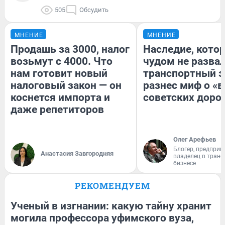
505
Обсудить
МНЕНИЕ
МНЕНИЕ
Продашь за 3000, налог
Наследие, кото
возьмут с 4000. Что
чудом не разва
нам готовит новый
транспортный э
налоговый закон — он
разнес миф о «
коснется импорта и
советских доро
даже репетиторов
Олег Арефьев
Блогер, предприн
Анастасия Завгородняя
владелец в тран
бизнесе
РЕКОМЕНДУЕМ
Ученый в изгнании: какую тайну хранит
могила профессора уфимского вуза,