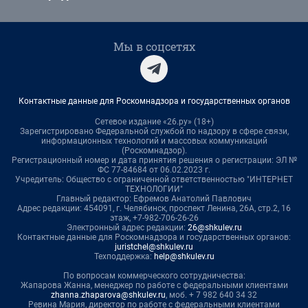
Мы в соцсетях
Контактные данные для Роскомнадзора и государственных органов
Сетевое издание «26.ру» (18+)
Зарегистрировано Федеральной службой по надзору в сфере связи,
информационных технологий и массовых коммуникаций
(Роскомнадзор).
Регистрационный номер и дата принятия решения о регистрации: ЭЛ №
ФС 77-84684 от 06.02.2023 г.
Учредитель: Общество с ограниченной ответственностью "ИНТЕРНЕТ
ТЕХНОЛОГИИ"
Главный редактор: Ефремов Анатолий Павлович
Адрес редакции: 454091, г. Челябинск, проспект Ленина, 26А, стр.2, 16
этаж, +7-982-706-26-26
Электронный адрес редакции:
26@shkulev.ru
Контактные данные для Роскомнадзора и государственных органов:
juristchel@shkulev.ru
Техподдержка:
help@shkulev.ru
По вопросам коммерческого сотрудничества:
Жапарова Жанна, менеджер по работе с федеральными клиентами
zhanna.zhaparova@shkulev.ru
, моб. + 7 982 640 34 32
Ревина Мария, директор по работе с федеральными клиентами