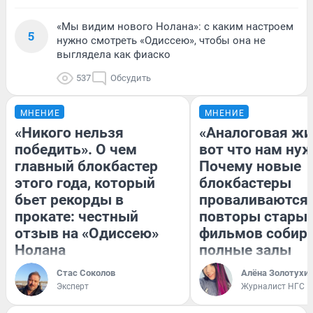
«Мы видим нового Нолана»: с каким настроем
5
нужно смотреть «Одиссею», чтобы она не
выглядела как фиаско
537
Обсудить
МНЕНИЕ
МНЕНИЕ
«Никого нельзя
«Аналоговая жи
победить». О чем
вот что нам нуж
главный блокбастер
Почему новые
этого года, который
блокбастеры
бьет рекорды в
проваливаются,
прокате: честный
повторы стары
отзыв на «Одиссею»
фильмов собир
Нолана
полные залы
Стас Соколов
Алёна Золотухи
Эксперт
Журналист НГС