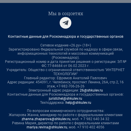
Мы в соцсетях
Контактные данные для Роскомнадзора и государственных органов
Сетевое издание «26.ру» (18+)
Зарегистрировано Федеральной службой по надзору в сфере связи,
информационных технологий и массовых коммуникаций
(Роскомнадзор).
Регистрационный номер и дата принятия решения о регистрации: ЭЛ №
ФС 77-84684 от 06.02.2023 г.
Учредитель: Общество с ограниченной ответственностью "ИНТЕРНЕТ
ТЕХНОЛОГИИ"
Главный редактор: Ефремов Анатолий Павлович
Адрес редакции: 454091, г. Челябинск, проспект Ленина, 26А, стр.2, 16
этаж, +7-982-706-26-26
Электронный адрес редакции:
26@shkulev.ru
Контактные данные для Роскомнадзора и государственных органов:
juristchel@shkulev.ru
Техподдержка:
help@shkulev.ru
По вопросам коммерческого сотрудничества:
Жапарова Жанна, менеджер по работе с федеральными клиентами
zhanna.zhaparova@shkulev.ru
, моб. + 7 982 640 34 32
Ревина Мария, директор по работе с федеральными клиентами
mariya.revina@shkulev.ru
, моб. +7 910 402 4056