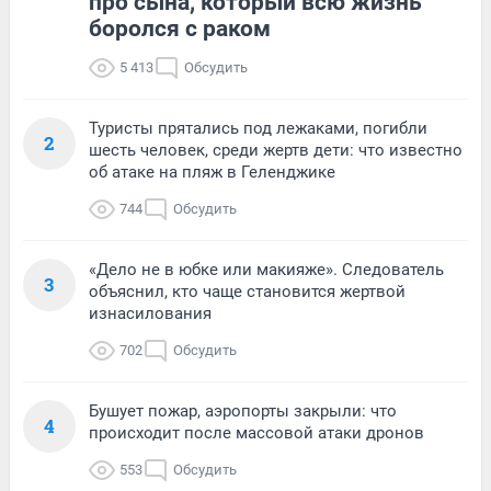
про сына, который всю жизнь
боролся с раком
5 413
Обсудить
Туристы прятались под лежаками, погибли
2
шесть человек, среди жертв дети: что известно
об атаке на пляж в Геленджике
744
Обсудить
«Дело не в юбке или макияже». Следователь
3
объяснил, кто чаще становится жертвой
изнасилования
702
Обсудить
Бушует пожар, аэропорты закрыли: что
4
происходит после массовой атаки дронов
553
Обсудить