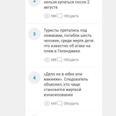
2
нельзя купаться после 2
августа
986
Обсудить
Туристы прятались под
3
лежаками, погибли шесть
человек, среди жертв дети:
что известно об атаке на
пляж в Геленджике
688
Обсудить
«Дело не в юбке или
4
макияже». Следователь
объяснил, кто чаще
становится жертвой
изнасилования
649
Обсудить