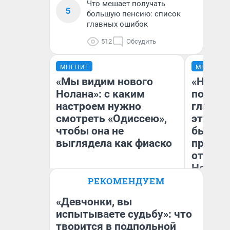
Что мешает получать
5
большую пенсию: список
главных ошибок
512
Обсудить
МНЕНИЕ
МНЕНИЕ
«Мы видим нового
«Никог
Нолана»: с каким
победи
настроем нужно
главны
смотреть «Одиссею»,
этого г
чтобы она не
бьет р
выглядела как фиаско
прокат
отзыв 
Нолана
РЕКОМЕНДУЕМ
Ст
Надежда Губарь
Эк
«Девчонки, вы
испытываете судьбу»: что
творится в подпольной