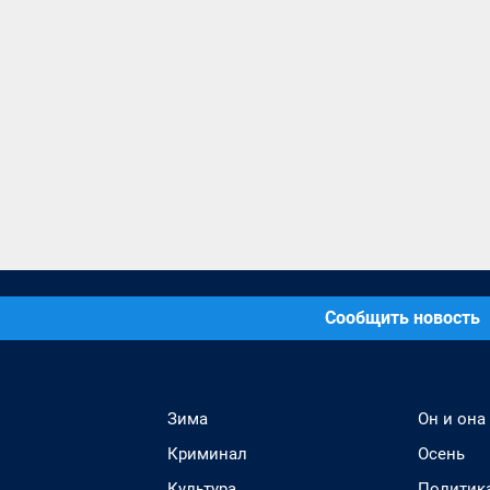
Сообщить новость
Зима
Он и она
Криминал
Осень
Культура
Политик