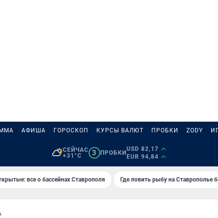
АММА
АФИША
ГОРОСКОП
КУРСЫ ВАЛЮТ
ПРОБКИ
ZODY
И
USD 82,17
СЕЙЧАС
3
ПРОБКИ
+31°C
EUR 94,84
ткрытые: все о бассейнах Ставрополя
Где ловить рыбу на Ставрополье 
А