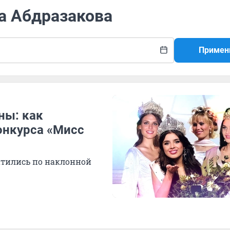
а Абдразакова
Примен
ны: как
онкурса «Мисс
катились по наклонной