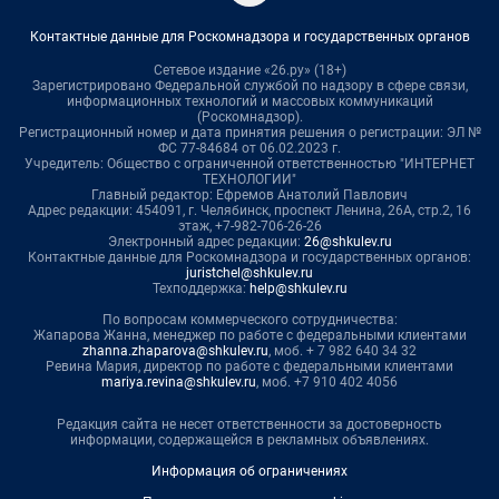
Контактные данные для Роскомнадзора и государственных органов
Сетевое издание «26.ру» (18+)
Зарегистрировано Федеральной службой по надзору в сфере связи,
информационных технологий и массовых коммуникаций
(Роскомнадзор).
Регистрационный номер и дата принятия решения о регистрации: ЭЛ №
ФС 77-84684 от 06.02.2023 г.
Учредитель: Общество с ограниченной ответственностью "ИНТЕРНЕТ
ТЕХНОЛОГИИ"
Главный редактор: Ефремов Анатолий Павлович
Адрес редакции: 454091, г. Челябинск, проспект Ленина, 26А, стр.2, 16
этаж, +7-982-706-26-26
Электронный адрес редакции:
26@shkulev.ru
Контактные данные для Роскомнадзора и государственных органов:
juristchel@shkulev.ru
Техподдержка:
help@shkulev.ru
По вопросам коммерческого сотрудничества:
Жапарова Жанна, менеджер по работе с федеральными клиентами
zhanna.zhaparova@shkulev.ru
, моб. + 7 982 640 34 32
Ревина Мария, директор по работе с федеральными клиентами
mariya.revina@shkulev.ru
, моб. +7 910 402 4056
Редакция сайта не несет ответственности за достоверность
информации, содержащейся в рекламных объявлениях.
Информация об ограничениях