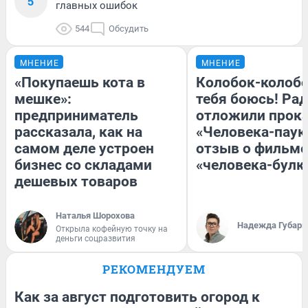
5
главных ошибок
544
Обсудить
МНЕНИЕ
МНЕНИЕ
«Покупаешь кота в
Колобок-колобо
мешке»:
тебя боюсь! Рад
предприниматель
отложили прок
рассказала, как на
«Человека-паук
самом деле устроен
отзыв о фильме
бизнес со складами
«человека-булк
дешевых товаров
Наталья Шорохова
Надежда Губарь
Открыла кофейную точку на
деньги соцразвития
РЕКОМЕНДУЕМ
Как за август подготовить огород к