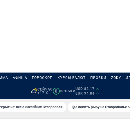
АММА
АФИША
ГОРОСКОП
КУРСЫ ВАЛЮТ
ПРОБКИ
ZODY
И
USD 82,17
СЕЙЧАС
0
ПРОБКИ
+17°C
EUR 94,84
ткрытые: все о бассейнах Ставрополя
Где ловить рыбу на Ставрополье 