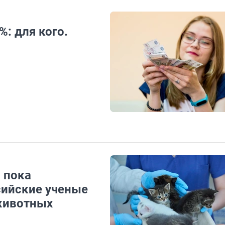
: для кого.
а пока
сийские ученые
животных