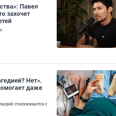
ства»: Павел
то захочет
етей
но
агедией? Нет».
помогает даже
 людей сталкиваются с