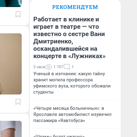
РЕКОМЕНДУЕМ
Работает в клинике и
играет в театре — что
известно о сестре Вани
Дмитриенко,
оскандалившейся на
концерте в «Лужниках»
2 часа
1 757
1
Ученый в изгнании: какую тайну
хранит могила профессора
уфимского вуза, которого обожали
студенты
«Четыре месяца больничных»: в
Ярославле автомобилист изувечил
пассажира «Яавтобуса»
«Шрамы болят ужасно».