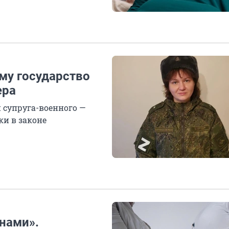
ему государство
ера
и супруга-военного —
ки в законе
нами».