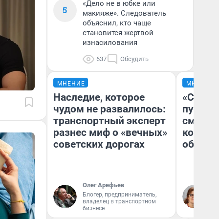
«Дело не в юбке или
5
макияже». Следователь
объяснил, кто чаще
становится жертвой
изнасилования
637
Обсудить
МНЕНИЕ
МНЕНИЕ
Наследие, которое
«Спутал
чудом не развалилось:
пургу».
транспортный эксперт
смерте
разнес миф о «вечных»
которы
советских дорогах
обнару
Олег Арефьев
Ир
Блогер, предприниматель,
Гл
владелец в транспортном
«Р
бизнесе
Во