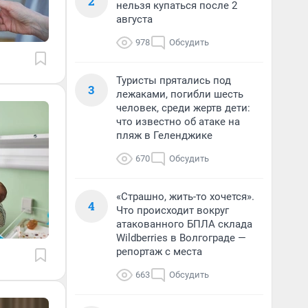
2
нельзя купаться после 2
августа
978
Обсудить
Туристы прятались под
3
лежаками, погибли шесть
человек, среди жертв дети:
что известно об атаке на
пляж в Геленджике
670
Обсудить
«Страшно, жить-то хочется».
4
Что происходит вокруг
атакованного БПЛА склада
Wildberries в Волгограде —
репортаж с места
663
Обсудить