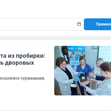
Примен
та из пробирки:
ть дворовых
ыношенное сурмамами,