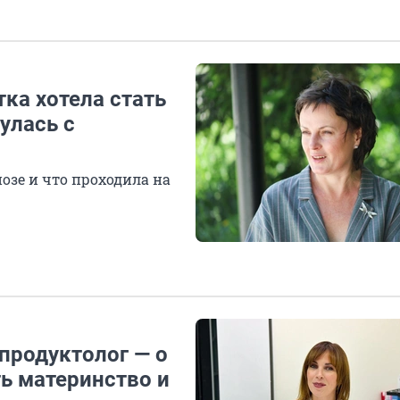
тка хотела стать
улась с
нозе и что проходила на
епродуктолог — о
ь материнство и