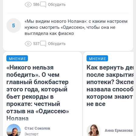
586
Обсудить
«Мы видим нового Нолана»: с каким настроем
5
нужно смотреть «Одиссею», чтобы она не
выглядела как фиаско
537
Обсудить
МНЕНИЕ
МНЕНИЕ
«Никого нельзя
Как вернуть де
победить». О чем
после закрытия
главный блокбастер
ипотеки? Экспе
этого года, который
назвала способ,
бьет рекорды в
котором знают 
прокате: честный
не все
отзыв на «Одиссею»
Нолана
Стас Соколов
Анна Ермакова
Эксперт