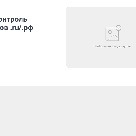
онтроль
в .ru/.рф