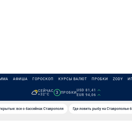
АММА
АФИША
ГОРОСКОП
КУРСЫ ВАЛЮТ
ПРОБКИ
ZODY
И
USD 81,41
СЕЙЧАС
3
ПРОБКИ
+32°C
EUR 94,06
ткрытые: все о бассейнах Ставрополя
Где ловить рыбу на Ставрополье 