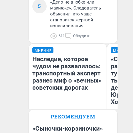
«Дело не в юбке или
5
макияже». Следователь
объяснил, кто чаще
становится жертвой
изнасилования
611
Обсудить
МНЕНИЕ
МНЕНИЕ
Наследие, которое
«Сливо
чудом не развалилось:
разоча
транспортный эксперт
турист
разнес миф о «вечных»
тысяч,
советских дорогах
день гу
Юрског
Хогвар
Олег Арефьев
РЕКОМЕНДУЕМ
Блогер, предприниматель,
Ян
владелец в транспортном
бизнесе
«Сыночки-корзиночки»