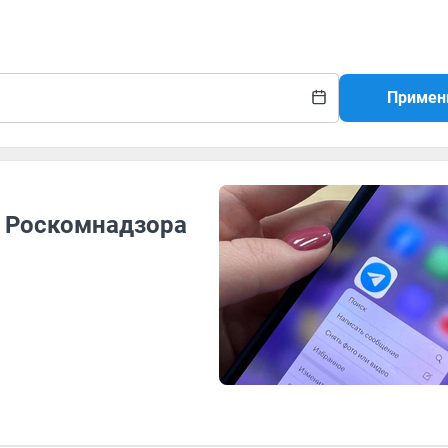
Примен
у Роскомнадзора