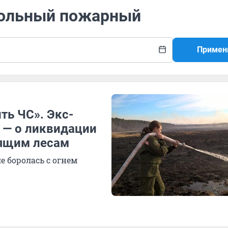
вольный пожарный
Примен
ть ЧС». Экс-
 — о ликвидации
рящим лесам
е боролась с огнем