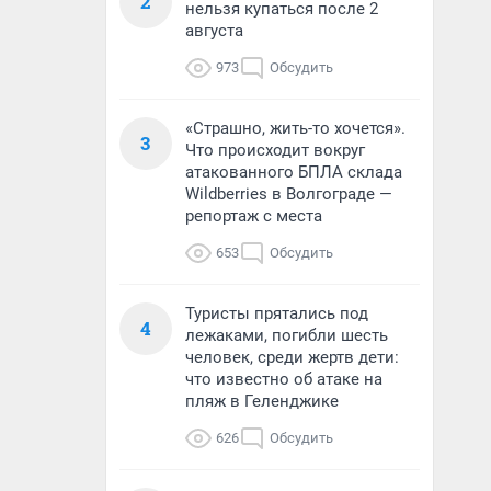
2
нельзя купаться после 2
августа
973
Обсудить
«Страшно, жить-то хочется».
3
Что происходит вокруг
атакованного БПЛА склада
Wildberries в Волгограде —
репортаж с места
653
Обсудить
Туристы прятались под
4
лежаками, погибли шесть
человек, среди жертв дети:
что известно об атаке на
пляж в Геленджике
626
Обсудить