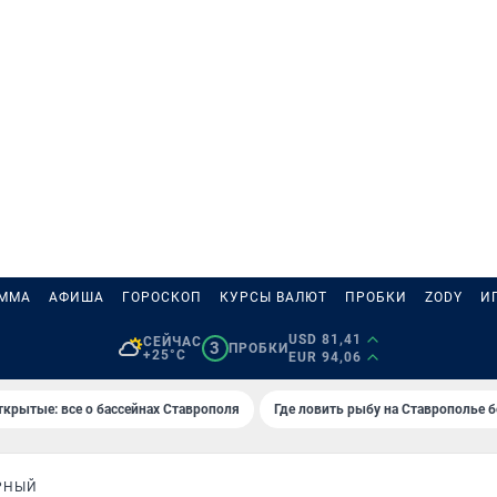
АММА
АФИША
ГОРОСКОП
КУРСЫ ВАЛЮТ
ПРОБКИ
ZODY
И
USD 81,41
СЕЙЧАС
3
ПРОБКИ
+25°C
EUR 94,06
ткрытые: все о бассейнах Ставрополя
Где ловить рыбу на Ставрополье 
РНЫЙ