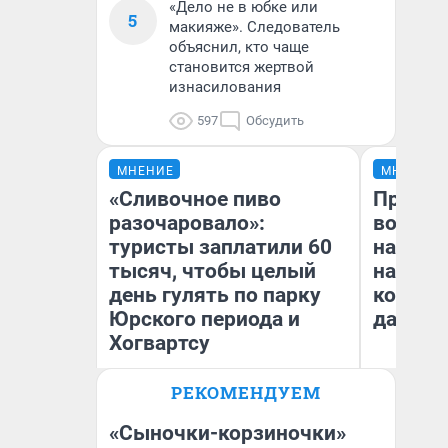
«Дело не в юбке или
5
макияже». Следователь
объяснил, кто чаще
становится жертвой
изнасилования
597
Обсудить
МНЕНИЕ
МНЕНИЕ
«Сливочное пиво
Продаш
разочаровало»:
возьмут
туристы заплатили 60
нам го
тысяч, чтобы целый
налого
день гулять по парку
коснет
Юрского периода и
даже р
Хогвартсу
РЕКОМЕНДУЕМ
Яна Шаламова
Ан
«Сыночки-корзиночки»