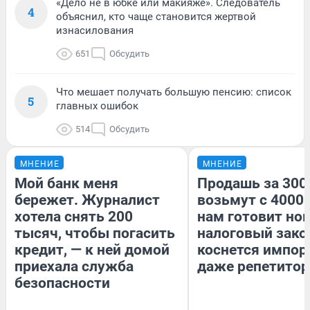
«Дело не в юбке или макияже». Следователь
4
объяснил, кто чаще становится жертвой
изнасилования
651
Обсудить
Что мешает получать большую пенсию: список
5
главных ошибок
514
Обсудить
МНЕНИЕ
МНЕНИЕ
Мой банк меня
Продашь за 3000
бережет. Журналист
возьмут с 4000.
хотела снять 200
нам готовит но
тысяч, чтобы погасить
налоговый зако
кредит, — к ней домой
коснется импор
приехала служба
даже репетитор
безопасности