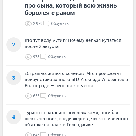
про сына, который всю жизнь
боролся с раком
2 979
Обсудить
Кто тут воду мутит? Почему нельзя купаться
2
после 2 августа
973
Обсудить
«Страшно, жить-то хочется». Что происходит
3
вокруг атакованного БПЛА склада Wildberries в
Волгограде — репортаж с места
655
Обсудить
Туристы прятались под лежаками, погибли
4
шесть человек, среди жертв дети: что известно
об атаке на пляж в Геленджике
646
Обсудить