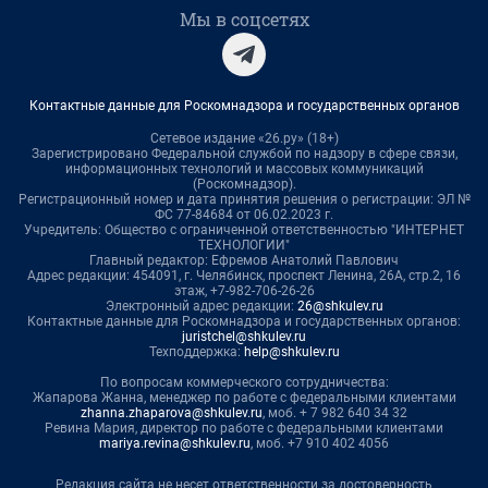
Мы в соцсетях
Контактные данные для Роскомнадзора и государственных органов
Сетевое издание «26.ру» (18+)
Зарегистрировано Федеральной службой по надзору в сфере связи,
информационных технологий и массовых коммуникаций
(Роскомнадзор).
Регистрационный номер и дата принятия решения о регистрации: ЭЛ №
ФС 77-84684 от 06.02.2023 г.
Учредитель: Общество с ограниченной ответственностью "ИНТЕРНЕТ
ТЕХНОЛОГИИ"
Главный редактор: Ефремов Анатолий Павлович
Адрес редакции: 454091, г. Челябинск, проспект Ленина, 26А, стр.2, 16
этаж, +7-982-706-26-26
Электронный адрес редакции:
26@shkulev.ru
Контактные данные для Роскомнадзора и государственных органов:
juristchel@shkulev.ru
Техподдержка:
help@shkulev.ru
По вопросам коммерческого сотрудничества:
Жапарова Жанна, менеджер по работе с федеральными клиентами
zhanna.zhaparova@shkulev.ru
, моб. + 7 982 640 34 32
Ревина Мария, директор по работе с федеральными клиентами
mariya.revina@shkulev.ru
, моб. +7 910 402 4056
Редакция сайта не несет ответственности за достоверность