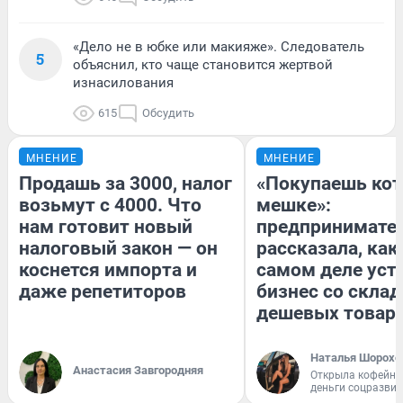
«Дело не в юбке или макияже». Следователь
5
объяснил, кто чаще становится жертвой
изнасилования
615
Обсудить
МНЕНИЕ
МНЕНИЕ
Продашь за 3000, налог
«Покупаешь кот
возьмут с 4000. Что
мешке»:
нам готовит новый
предпринимате
налоговый закон — он
рассказала, как
коснется импорта и
самом деле уст
даже репетиторов
бизнес со скла
дешевых товар
Наталья Шорохо
Анастасия Завгородняя
Открыла кофейну
деньги соцразви