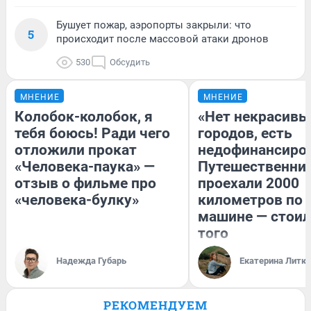
Бушует пожар, аэропорты закрыли: что
5
происходит после массовой атаки дронов
530
Обсудить
МНЕНИЕ
МНЕНИЕ
Колобок-колобок, я
«Нет некрасивы
тебя боюсь! Ради чего
городов, есть
отложили прокат
недофинансиро
«Человека-паука» —
Путешественни
отзыв о фильме про
проехали 2000
«человека-булку»
километров по 
машине — стоил
того
Надежда Губарь
Екатерина Литк
РЕКОМЕНДУЕМ