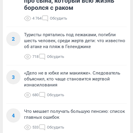
про сына, который всю жизнь
боролся с раком
4 764
Обсудить
Туристы прятались под лежаками, погибли
2
шесть человек, среди жертв дети: что известно
об атаке на пляж в Геленджике
718
Обсудить
«Дело не в юбке или макияже». Следователь
3
объяснил, кто чаще становится жертвой
изнасилования
680
Обсудить
Что мешает получать большую пенсию: список
4
главных ошибок
533
Обсудить