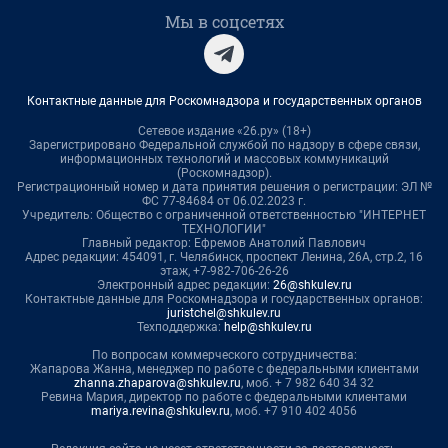
Мы в соцсетях
Контактные данные для Роскомнадзора и государственных органов
Сетевое издание «26.ру» (18+)
Зарегистрировано Федеральной службой по надзору в сфере связи,
информационных технологий и массовых коммуникаций
(Роскомнадзор).
Регистрационный номер и дата принятия решения о регистрации: ЭЛ №
ФС 77-84684 от 06.02.2023 г.
Учредитель: Общество с ограниченной ответственностью "ИНТЕРНЕТ
ТЕХНОЛОГИИ"
Главный редактор: Ефремов Анатолий Павлович
Адрес редакции: 454091, г. Челябинск, проспект Ленина, 26А, стр.2, 16
этаж, +7-982-706-26-26
Электронный адрес редакции:
26@shkulev.ru
Контактные данные для Роскомнадзора и государственных органов:
juristchel@shkulev.ru
Техподдержка:
help@shkulev.ru
По вопросам коммерческого сотрудничества:
Жапарова Жанна, менеджер по работе с федеральными клиентами
zhanna.zhaparova@shkulev.ru
, моб. + 7 982 640 34 32
Ревина Мария, директор по работе с федеральными клиентами
mariya.revina@shkulev.ru
, моб. +7 910 402 4056