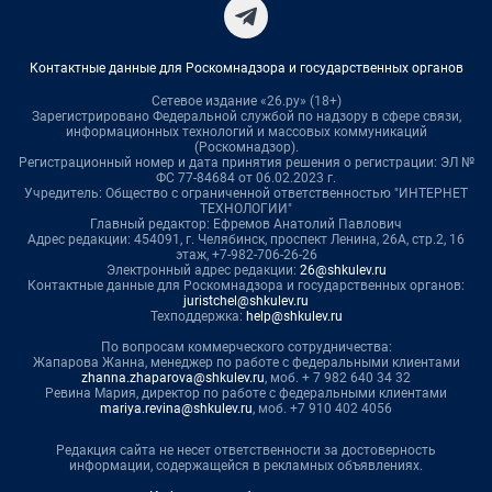
Контактные данные для Роскомнадзора и государственных органов
Сетевое издание «26.ру» (18+)
Зарегистрировано Федеральной службой по надзору в сфере связи,
информационных технологий и массовых коммуникаций
(Роскомнадзор).
Регистрационный номер и дата принятия решения о регистрации: ЭЛ №
ФС 77-84684 от 06.02.2023 г.
Учредитель: Общество с ограниченной ответственностью "ИНТЕРНЕТ
ТЕХНОЛОГИИ"
Главный редактор: Ефремов Анатолий Павлович
Адрес редакции: 454091, г. Челябинск, проспект Ленина, 26А, стр.2, 16
этаж, +7-982-706-26-26
Электронный адрес редакции:
26@shkulev.ru
Контактные данные для Роскомнадзора и государственных органов:
juristchel@shkulev.ru
Техподдержка:
help@shkulev.ru
По вопросам коммерческого сотрудничества:
Жапарова Жанна, менеджер по работе с федеральными клиентами
zhanna.zhaparova@shkulev.ru
, моб. + 7 982 640 34 32
Ревина Мария, директор по работе с федеральными клиентами
mariya.revina@shkulev.ru
, моб. +7 910 402 4056
Редакция сайта не несет ответственности за достоверность
информации, содержащейся в рекламных объявлениях.