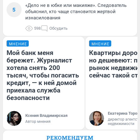
«Дело не в юбке или макияже». Следователь
5
объяснил, кто чаще становится жертвой
изнасилования
598
Обсудить
МНЕНИЕ
МНЕНИЕ
Мой банк меня
Квартиры доро
бережет. Журналист
но дешевеют: п
хотела снять 200
рынок недвижи
тысяч, чтобы погасить
сейчас такой с
кредит, — к ней домой
приехала служба
безопасности
Екатерина Тороп
Ксения Владимирская
директор агентст
Автор мнения
недвижимости
РЕКОМЕНДУЕМ