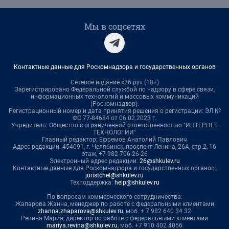
Мы в соцсетях
Контактные данные для Роскомнадзора и государственных органов
Сетевое издание «26.ру» (18+)
Зарегистрировано Федеральной службой по надзору в сфере связи,
информационных технологий и массовых коммуникаций
(Роскомнадзор).
Регистрационный номер и дата принятия решения о регистрации: ЭЛ №
ФС 77-84684 от 06.02.2023 г.
Учредитель: Общество с ограниченной ответственностью "ИНТЕРНЕТ
ТЕХНОЛОГИИ"
Главный редактор: Ефремов Анатолий Павлович
Адрес редакции: 454091, г. Челябинск, проспект Ленина, 26А, стр.2, 16
этаж, +7-982-706-26-26
Электронный адрес редакции:
26@shkulev.ru
Контактные данные для Роскомнадзора и государственных органов:
juristchel@shkulev.ru
Техподдержка:
help@shkulev.ru
По вопросам коммерческого сотрудничества:
Жапарова Жанна, менеджер по работе с федеральными клиентами
zhanna.zhaparova@shkulev.ru
, моб. + 7 982 640 34 32
Ревина Мария, директор по работе с федеральными клиентами
mariya.revina@shkulev.ru
, моб. +7 910 402 4056