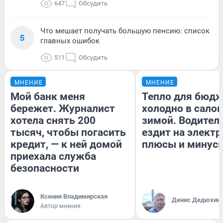
647
Обсудить
Что мешает получать большую пенсию: список
5
главных ошибок
511
Обсудить
МНЕНИЕ
МНЕНИЕ
Мой банк меня
Тепло для бюдж
бережет. Журналист
холодно в сало
хотела снять 200
зимой. Водитель
тысяч, чтобы погасить
ездит на электр
кредит, — к ней домой
плюсы и минус
приехала служба
безопасности
Ксения Владимирская
Денис Дедюхин
Автор мнения