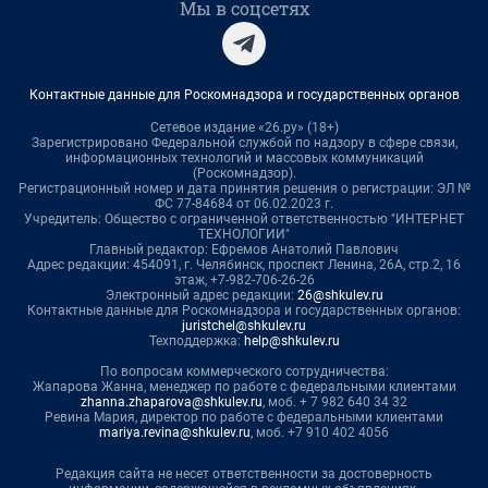
Мы в соцсетях
Контактные данные для Роскомнадзора и государственных органов
Сетевое издание «26.ру» (18+)
Зарегистрировано Федеральной службой по надзору в сфере связи,
информационных технологий и массовых коммуникаций
(Роскомнадзор).
Регистрационный номер и дата принятия решения о регистрации: ЭЛ №
ФС 77-84684 от 06.02.2023 г.
Учредитель: Общество с ограниченной ответственностью "ИНТЕРНЕТ
ТЕХНОЛОГИИ"
Главный редактор: Ефремов Анатолий Павлович
Адрес редакции: 454091, г. Челябинск, проспект Ленина, 26А, стр.2, 16
этаж, +7-982-706-26-26
Электронный адрес редакции:
26@shkulev.ru
Контактные данные для Роскомнадзора и государственных органов:
juristchel@shkulev.ru
Техподдержка:
help@shkulev.ru
По вопросам коммерческого сотрудничества:
Жапарова Жанна, менеджер по работе с федеральными клиентами
zhanna.zhaparova@shkulev.ru
, моб. + 7 982 640 34 32
Ревина Мария, директор по работе с федеральными клиентами
mariya.revina@shkulev.ru
, моб. +7 910 402 4056
Редакция сайта не несет ответственности за достоверность