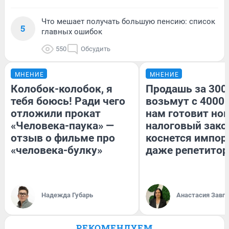
Что мешает получать большую пенсию: список
5
главных ошибок
550
Обсудить
МНЕНИЕ
МНЕНИЕ
Колобок-колобок, я
Продашь за 3000
тебя боюсь! Ради чего
возьмут с 4000.
отложили прокат
нам готовит но
«Человека-паука» —
налоговый зако
отзыв о фильме про
коснется импор
«человека-булку»
даже репетитор
Надежда Губарь
Анастасия Завг
РЕКОМЕНДУЕМ