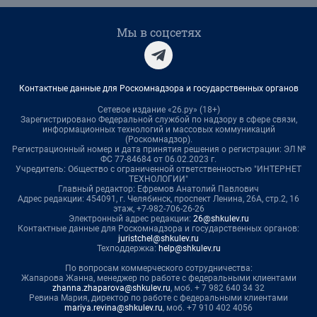
Мы в соцсетях
Контактные данные для Роскомнадзора и государственных органов
Сетевое издание «26.ру» (18+)
Зарегистрировано Федеральной службой по надзору в сфере связи,
информационных технологий и массовых коммуникаций
(Роскомнадзор).
Регистрационный номер и дата принятия решения о регистрации: ЭЛ №
ФС 77-84684 от 06.02.2023 г.
Учредитель: Общество с ограниченной ответственностью "ИНТЕРНЕТ
ТЕХНОЛОГИИ"
Главный редактор: Ефремов Анатолий Павлович
Адрес редакции: 454091, г. Челябинск, проспект Ленина, 26А, стр.2, 16
этаж, +7-982-706-26-26
Электронный адрес редакции:
26@shkulev.ru
Контактные данные для Роскомнадзора и государственных органов:
juristchel@shkulev.ru
Техподдержка:
help@shkulev.ru
По вопросам коммерческого сотрудничества:
Жапарова Жанна, менеджер по работе с федеральными клиентами
zhanna.zhaparova@shkulev.ru
, моб. + 7 982 640 34 32
Ревина Мария, директор по работе с федеральными клиентами
mariya.revina@shkulev.ru
, моб. +7 910 402 4056