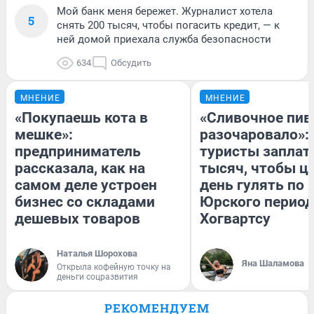
Мой банк меня бережет. Журналист хотела
5
снять 200 тысяч, чтобы погасить кредит, — к
ней домой приехала служба безопасности
634
Обсудить
МНЕНИЕ
МНЕНИЕ
«Покупаешь кота в
«Сливочное пив
мешке»:
разочаровало»:
предприниматель
туристы заплат
рассказала, как на
тысяч, чтобы ц
самом деле устроен
день гулять по 
бизнес со складами
Юрского период
дешевых товаров
Хогвартсу
Наталья Шорохова
Яна Шаламова
Открыла кофейную точку на
деньги соцразвития
РЕКОМЕНДУЕМ