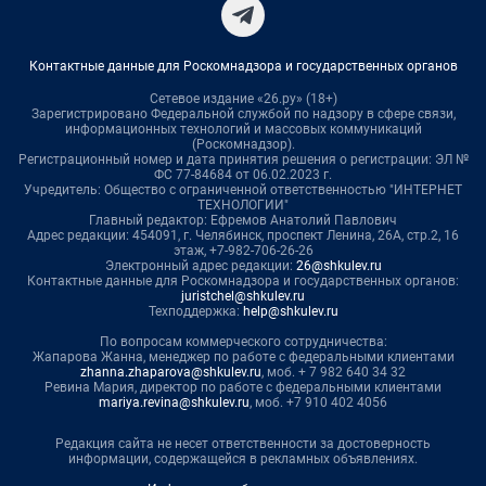
Контактные данные для Роскомнадзора и государственных органов
Сетевое издание «26.ру» (18+)
Зарегистрировано Федеральной службой по надзору в сфере связи,
информационных технологий и массовых коммуникаций
(Роскомнадзор).
Регистрационный номер и дата принятия решения о регистрации: ЭЛ №
ФС 77-84684 от 06.02.2023 г.
Учредитель: Общество с ограниченной ответственностью "ИНТЕРНЕТ
ТЕХНОЛОГИИ"
Главный редактор: Ефремов Анатолий Павлович
Адрес редакции: 454091, г. Челябинск, проспект Ленина, 26А, стр.2, 16
этаж, +7-982-706-26-26
Электронный адрес редакции:
26@shkulev.ru
Контактные данные для Роскомнадзора и государственных органов:
juristchel@shkulev.ru
Техподдержка:
help@shkulev.ru
По вопросам коммерческого сотрудничества:
Жапарова Жанна, менеджер по работе с федеральными клиентами
zhanna.zhaparova@shkulev.ru
, моб. + 7 982 640 34 32
Ревина Мария, директор по работе с федеральными клиентами
mariya.revina@shkulev.ru
, моб. +7 910 402 4056
Редакция сайта не несет ответственности за достоверность
информации, содержащейся в рекламных объявлениях.