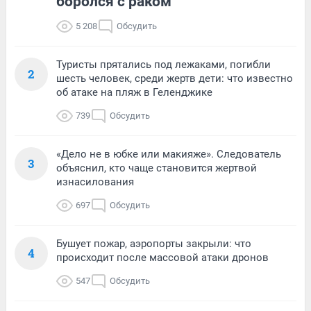
боролся с раком
5 208
Обсудить
Туристы прятались под лежаками, погибли
2
шесть человек, среди жертв дети: что известно
об атаке на пляж в Геленджике
739
Обсудить
«Дело не в юбке или макияже». Следователь
3
объяснил, кто чаще становится жертвой
изнасилования
697
Обсудить
Бушует пожар, аэропорты закрыли: что
4
происходит после массовой атаки дронов
547
Обсудить