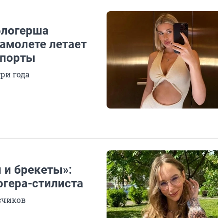
 блогерша
самолете летает
опорты
ри года
и и брекеты»:
огера-стилиста
счиков