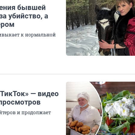
вения бывшей
за убийство, а
ером
ривыкает к нормальной
«ТикТок» — видео
 просмотров
йтеров и продолжает