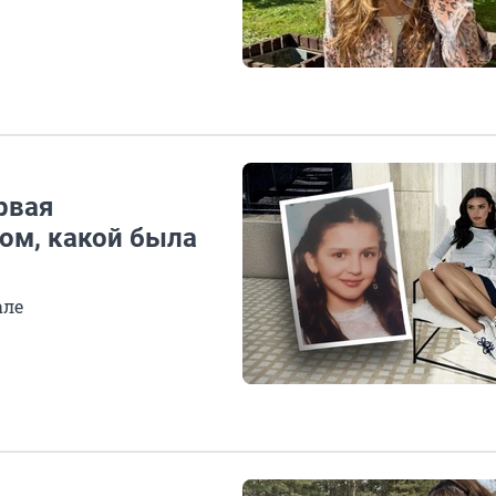
рвая
ом, какой была
але