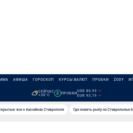
АММА
АФИША
ГОРОСКОП
КУРСЫ ВАЛЮТ
ПРОБКИ
ZODY
И
USD 80,93
СЕЙЧАС
3
ПРОБКИ
+30°C
EUR 93,19
ткрытые: все о бассейнах Ставрополя
Где ловить рыбу на Ставрополье 