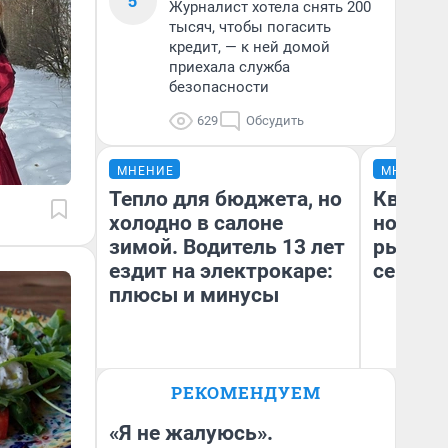
5
Журналист хотела снять 200
тысяч, чтобы погасить
кредит, — к ней домой
приехала служба
безопасности
629
Обсудить
МНЕНИЕ
МНЕНИЕ
Тепло для бюджета, но
Кварти
холодно в салоне
но деш
зимой. Водитель 13 лет
рынок 
ездит на электрокаре:
сейчас
плюсы и минусы
РЕКОМЕНДУЕМ
Ек
Денис Дедюхин
ди
не
«Я не жалуюсь».