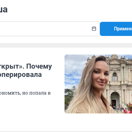
ша
Примен
открыт». Почему
оперировала
ономить, но попала в