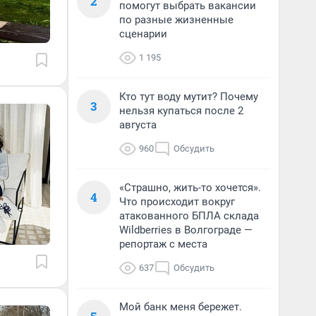
2
помогут выбрать вакансии
по разные жизненные
сценарии
1 195
Кто тут воду мутит? Почему
3
нельзя купаться после 2
августа
960
Обсудить
«Страшно, жить-то хочется».
4
Что происходит вокруг
атакованного БПЛА склада
Wildberries в Волгограде —
репортаж с места
637
Обсудить
Мой банк меня бережет.