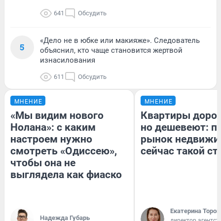
641
Обсудить
«Дело не в юбке или макияже». Следователь
5
объяснил, кто чаще становится жертвой
изнасилования
611
Обсудить
МНЕНИЕ
МНЕНИЕ
«Мы видим нового
Квартиры доро
Нолана»: с каким
но дешевеют: п
настроем нужно
рынок недвижи
смотреть «Одиссею»,
сейчас такой с
чтобы она не
выглядела как фиаско
Екатерина Тороп
Надежда Губарь
директор агентст