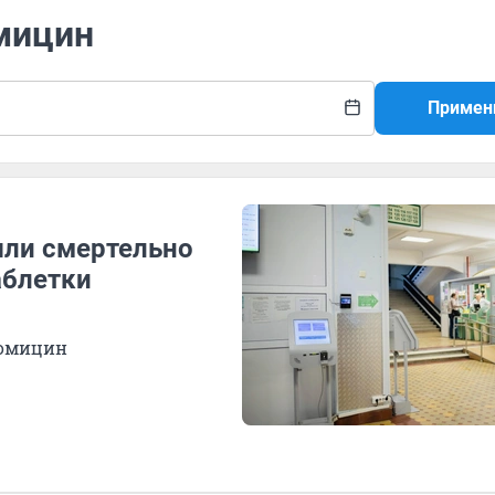
омицин
Примен
шли смертельно
аблетки
ромицин