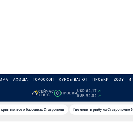
АММА
АФИША
ГОРОСКОП
КУРСЫ ВАЛЮТ
ПРОБКИ
ZODY
И
USD 82,17
СЕЙЧАС
0
ПРОБКИ
+18°C
EUR 94,84
ткрытые: все о бассейнах Ставрополя
Где ловить рыбу на Ставрополье 