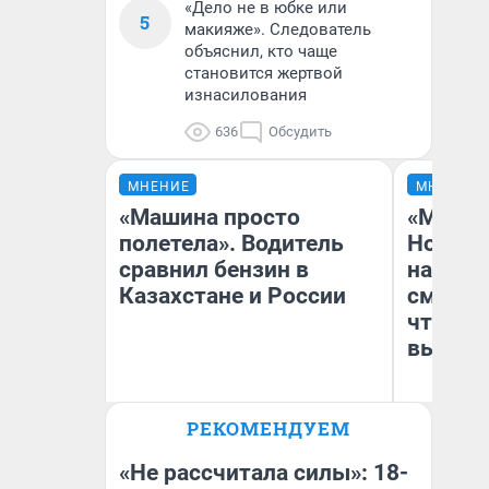
«Дело не в юбке или
5
макияже». Следователь
объяснил, кто чаще
становится жертвой
изнасилования
636
Обсудить
МНЕНИЕ
МНЕНИЕ
«Машина просто
«Мы ви
полетела». Водитель
Нолана
сравнил бензин в
настро
Казахстане и России
смотре
чтобы 
выгляд
РЕКОМЕНДУЕМ
Анатолий Кузнецов
На
«Не рассчитала силы»: 18-