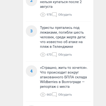
2
нельзя купаться после 2
августа
978
Обсудить
Туристы прятались под
3
лежаками, погибли шесть
человек, среди жертв дети:
что известно об атаке на
пляж в Геленджике
670
Обсудить
«Страшно, жить-то хочется».
4
Что происходит вокруг
атакованного БПЛА склада
Wildberries в Волгограде —
репортаж с места
663
Обсудить