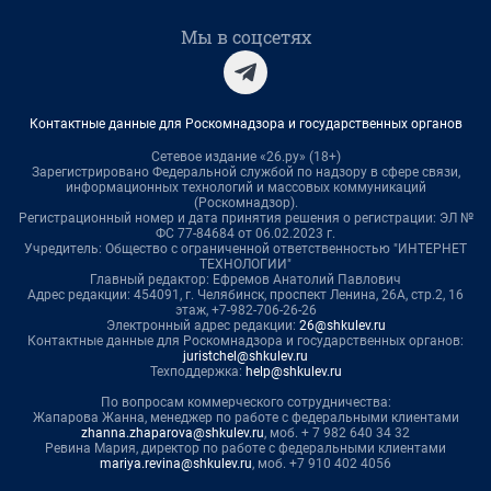
Мы в соцсетях
Контактные данные для Роскомнадзора и государственных органов
Сетевое издание «26.ру» (18+)
Зарегистрировано Федеральной службой по надзору в сфере связи,
информационных технологий и массовых коммуникаций
(Роскомнадзор).
Регистрационный номер и дата принятия решения о регистрации: ЭЛ №
ФС 77-84684 от 06.02.2023 г.
Учредитель: Общество с ограниченной ответственностью "ИНТЕРНЕТ
ТЕХНОЛОГИИ"
Главный редактор: Ефремов Анатолий Павлович
Адрес редакции: 454091, г. Челябинск, проспект Ленина, 26А, стр.2, 16
этаж, +7-982-706-26-26
Электронный адрес редакции:
26@shkulev.ru
Контактные данные для Роскомнадзора и государственных органов:
juristchel@shkulev.ru
Техподдержка:
help@shkulev.ru
По вопросам коммерческого сотрудничества:
Жапарова Жанна, менеджер по работе с федеральными клиентами
zhanna.zhaparova@shkulev.ru
, моб. + 7 982 640 34 32
Ревина Мария, директор по работе с федеральными клиентами
mariya.revina@shkulev.ru
, моб. +7 910 402 4056