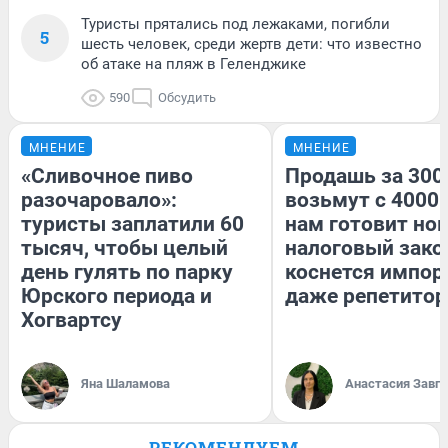
Туристы прятались под лежаками, погибли
5
шесть человек, среди жертв дети: что известно
об атаке на пляж в Геленджике
590
Обсудить
МНЕНИЕ
МНЕНИЕ
«Сливочное пиво
Продашь за 3000
разочаровало»:
возьмут с 4000.
туристы заплатили 60
нам готовит но
тысяч, чтобы целый
налоговый зако
день гулять по парку
коснется импор
Юрского периода и
даже репетитор
Хогвартсу
Яна Шаламова
Анастасия Завг
РЕКОМЕНДУЕМ