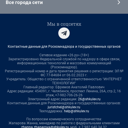
Все города сети
Мы в соцсетях
Контактные данные для Роскомнадзора и государственных органов
Сетевое издание «26.ру» (18+)
Зарегистрировано Федеральной службой по надзору в сфере связи,
информационных технологий и массовых коммуникаций
(Роскомнадзор).
Регистрационный номер и дата принятия решения о регистрации: ЭЛ №
ФС 77-84684 от 06.02.2023 г.
Учредитель: Общество с ограниченной ответственностью "ИНТЕРНЕТ
ТЕХНОЛОГИИ"
Главный редактор: Ефремов Анатолий Павлович
Адрес редакции: 454091, г. Челябинск, проспект Ленина, 26А, стр.2, 16
этаж, +7-982-706-26-26
Электронный адрес редакции:
26@shkulev.ru
Контактные данные для Роскомнадзора и государственных органов:
juristchel@shkulev.ru
Техподдержка:
help@shkulev.ru
По вопросам коммерческого сотрудничества:
Жапарова Жанна, менеджер по работе с федеральными клиентами
zhanna.zhaparova@shkulev.ru
, моб. + 7 982 640 34 32