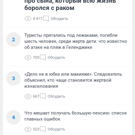
про сына, который всю жизнь
боролся с раком
4 417
Обсудить
Туристы прятались под лежаками, погибли
2
шесть человек, среди жертв дети: что известно
об атаке на пляж в Геленджике
705
Обсудить
«Дело не в юбке или макияже». Следователь
3
объяснил, кто чаще становится жертвой
изнасилования
667
Обсудить
Что мешает получать большую пенсию: список
4
главных ошибок
523
Обсудить