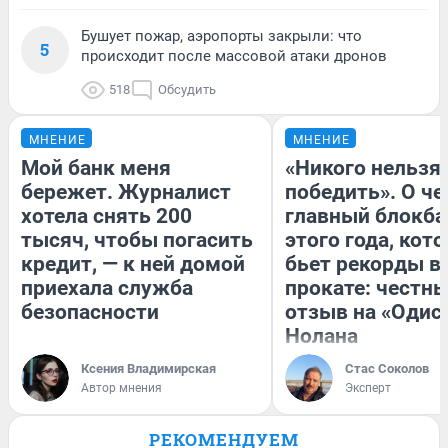
Бушует пожар, аэропорты закрыли: что
5
происходит после массовой атаки дронов
518
Обсудить
МНЕНИЕ
МНЕНИЕ
Мой банк меня
«Никого нельзя
бережет. Журналист
победить». О ч
хотела снять 200
главный блокба
тысяч, чтобы погасить
этого года, кот
кредит, — к ней домой
бьет рекорды в
приехала служба
прокате: честн
безопасности
отзыв на «Одис
Нолана
Ксения Владимирская
Стас Соколов
Автор мнения
Эксперт
РЕКОМЕНДУЕМ