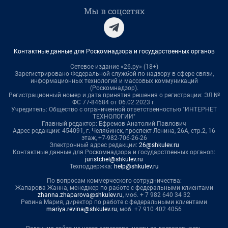
Мы в соцсетях
Контактные данные для Роскомнадзора и государственных органов
Сетевое издание «26.ру» (18+)
Зарегистрировано Федеральной службой по надзору в сфере связи,
информационных технологий и массовых коммуникаций
(Роскомнадзор).
Регистрационный номер и дата принятия решения о регистрации: ЭЛ №
ФС 77-84684 от 06.02.2023 г.
Учредитель: Общество с ограниченной ответственностью "ИНТЕРНЕТ
ТЕХНОЛОГИИ"
Главный редактор: Ефремов Анатолий Павлович
Адрес редакции: 454091, г. Челябинск, проспект Ленина, 26А, стр.2, 16
этаж, +7-982-706-26-26
Электронный адрес редакции:
26@shkulev.ru
Контактные данные для Роскомнадзора и государственных органов:
juristchel@shkulev.ru
Техподдержка:
help@shkulev.ru
По вопросам коммерческого сотрудничества:
Жапарова Жанна, менеджер по работе с федеральными клиентами
zhanna.zhaparova@shkulev.ru
, моб. + 7 982 640 34 32
Ревина Мария, директор по работе с федеральными клиентами
mariya.revina@shkulev.ru
, моб. +7 910 402 4056