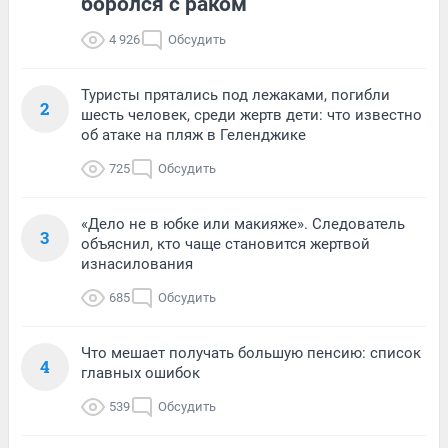
боролся с раком
4 926
Обсудить
Туристы прятались под лежаками, погибли
2
шесть человек, среди жертв дети: что известно
об атаке на пляж в Геленджике
725
Обсудить
«Дело не в юбке или макияже». Следователь
3
объяснил, кто чаще становится жертвой
изнасилования
685
Обсудить
Что мешает получать большую пенсию: список
4
главных ошибок
539
Обсудить