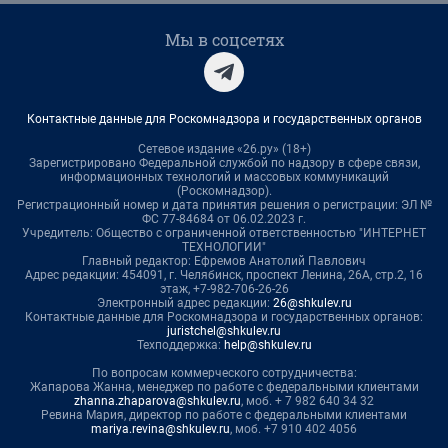
Мы в соцсетях
Контактные данные для Роскомнадзора и государственных органов
Сетевое издание «26.ру» (18+)
Зарегистрировано Федеральной службой по надзору в сфере связи,
информационных технологий и массовых коммуникаций
(Роскомнадзор).
Регистрационный номер и дата принятия решения о регистрации: ЭЛ №
ФС 77-84684 от 06.02.2023 г.
Учредитель: Общество с ограниченной ответственностью "ИНТЕРНЕТ
ТЕХНОЛОГИИ"
Главный редактор: Ефремов Анатолий Павлович
Адрес редакции: 454091, г. Челябинск, проспект Ленина, 26А, стр.2, 16
этаж, +7-982-706-26-26
Электронный адрес редакции:
26@shkulev.ru
Контактные данные для Роскомнадзора и государственных органов:
juristchel@shkulev.ru
Техподдержка:
help@shkulev.ru
По вопросам коммерческого сотрудничества:
Жапарова Жанна, менеджер по работе с федеральными клиентами
zhanna.zhaparova@shkulev.ru
, моб. + 7 982 640 34 32
Ревина Мария, директор по работе с федеральными клиентами
mariya.revina@shkulev.ru
, моб. +7 910 402 4056