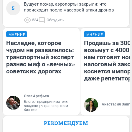
Бушует пожар, аэропорты закрыли: что
5
происходит после массовой атаки дронов
534
Обсудить
МНЕНИЕ
МНЕНИЕ
Наследие, которое
Продашь за 3000
чудом не развалилось:
возьмут с 4000.
транспортный эксперт
нам готовит но
разнес миф о «вечных»
налоговый зако
советских дорогах
коснется импор
даже репетитор
Олег Арефьев
Блогер, предприниматель,
Анастасия Завг
владелец в транспортном
бизнесе
РЕКОМЕНДУЕМ