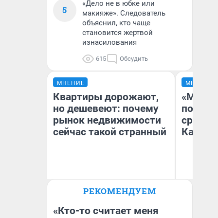
«Дело не в юбке или
5
макияже». Следователь
объяснил, кто чаще
становится жертвой
изнасилования
615
Обсудить
МНЕНИЕ
МНЕНИЕ
Квартиры дорожают,
«Машин
но дешевеют: почему
полете
рынок недвижимости
сравни
сейчас такой странный
Казахс
РЕКОМЕНДУЕМ
Екатерина Торопова
Ан
директор агентства
недвижимости
«Кто-то считает меня