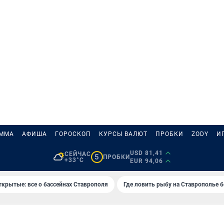
АММА
АФИША
ГОРОСКОП
КУРСЫ ВАЛЮТ
ПРОБКИ
ZODY
И
USD 81,41
СЕЙЧАС
5
ПРОБКИ
+33°C
EUR 94,06
ткрытые: все о бассейнах Ставрополя
Где ловить рыбу на Ставрополье 