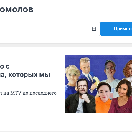
Комолов
Примен
о с
а, которых мы
ал на MTV до последнего