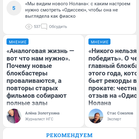
«Мы видим нового Нолана»: с каким настроем
5
нужно смотреть «Одиссею», чтобы она не
выглядела как фиаско
537
Обсудить
МНЕНИЕ
МНЕНИЕ
«Аналоговая жизнь —
«Никого нельзя
вот что нам нужно».
победить». О ч
Почему новые
главный блокба
блокбастеры
этого года, кот
проваливаются, а
бьет рекорды в
повторы старых
прокате: честн
фильмов собирают
отзыв на «Одис
полные залы
Нолана
Алёна Золотухина
Стас Соколов
Журналист НГС
Эксперт
РЕКОМЕНДУЕМ