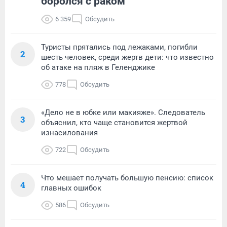
боролся с раком
6 359
Обсудить
Туристы прятались под лежаками, погибли
2
шесть человек, среди жертв дети: что известно
об атаке на пляж в Геленджике
778
Обсудить
«Дело не в юбке или макияже». Следователь
3
объяснил, кто чаще становится жертвой
изнасилования
722
Обсудить
Что мешает получать большую пенсию: список
4
главных ошибок
586
Обсудить