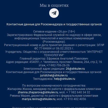
Мы в соцсетях
Контактные данные для Роскомнадзора и государственных органов
Сетевое издание «26.ру» (18+)
Зарегистрировано Федеральной службой по надзору в сфере связи,
информационных технологий и массовых коммуникаций
(Роскомнадзор).
Регистрационный номер и дата принятия решения о регистрации: ЭЛ №
ФС 77-84684 от 06.02.2023 г.
Учредитель: Общество с ограниченной ответственностью "ИНТЕРНЕТ
ТЕХНОЛОГИИ"
Главный редактор: Ефремов Анатолий Павлович
Адрес редакции: 454091, г. Челябинск, проспект Ленина, 26А, стр.2, 16
этаж, +7-982-706-26-26
Электронный адрес редакции:
26@shkulev.ru
Контактные данные для Роскомнадзора и государственных органов:
juristchel@shkulev.ru
Техподдержка:
help@shkulev.ru
По вопросам коммерческого сотрудничества:
Жапарова Жанна, менеджер по работе с федеральными клиентами
zhanna.zhaparova@shkulev.ru
, моб. + 7 982 640 34 32
Ревина Мария, директор по работе с федеральными клиентами
mariya.revina@shkulev.ru
, моб. +7 910 402 4056