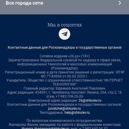
Все города сети
Мы в соцсетях
Контактные данные для Роскомнадзора и государственных органов
Сетевое издание «26.ру» (18+)
Зарегистрировано Федеральной службой по надзору в сфере связи,
информационных технологий и массовых коммуникаций
(Роскомнадзор).
Регистрационный номер и дата принятия решения о регистрации: ЭЛ №
ФС 77-84684 от 06.02.2023 г.
Учредитель: Общество с ограниченной ответственностью "ИНТЕРНЕТ
ТЕХНОЛОГИИ"
Главный редактор: Ефремов Анатолий Павлович
Адрес редакции: 454091, г. Челябинск, проспект Ленина, 26А, стр.2, 16
этаж, +7-982-706-26-26
Электронный адрес редакции:
26@shkulev.ru
Контактные данные для Роскомнадзора и государственных органов:
juristchel@shkulev.ru
Техподдержка:
help@shkulev.ru
По вопросам коммерческого сотрудничества:
Жапарова Жанна, менеджер по работе с федеральными клиентами
zhanna.zhaparova@shkulev.ru
, моб. + 7 982 640 34 32