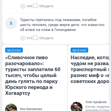
646
Обсудить
Туристы прятались под лежаками, погибли
5
шесть человек, среди жертв дети: что известно
об атаке на пляж в Геленджике
613
Обсудить
МНЕНИЕ
МНЕНИЕ
«Сливочное пиво
Наследие, кото
разочаровало»:
чудом не разва
туристы заплатили 60
транспортный э
тысяч, чтобы целый
разнес миф о «
день гулять по парку
советских доро
Юрского периода и
Хогвартсу
Олег Арефьев
Блогер, предприн
Яна Шаламова
владелец в тран