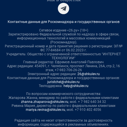
Контактные данные для Роскомнадзора и государственных органов
Сетевое издание «26.ру» (18+)
Зарегистрировано Федеральной службой по надзору в сфере связи,
информационных технологий и массовых коммуникаций
(Роскомнадзор).
Регистрационный номер и дата принятия решения о регистрации: ЭЛ №
ФС 77-84684 от 06.02.2023 г.
Учредитель: Общество с ограниченной ответственностью "ИНТЕРНЕТ
ТЕХНОЛОГИИ"
Главный редактор: Ефремов Анатолий Павлович
Адрес редакции: 454091, г. Челябинск, проспект Ленина, 26А, стр.2, 16
этаж, +7-982-706-26-26
Электронный адрес редакции:
26@shkulev.ru
Контактные данные для Роскомнадзора и государственных органов:
juristchel@shkulev.ru
Техподдержка:
help@shkulev.ru
По вопросам коммерческого сотрудничества:
Жапарова Жанна, менеджер по работе с федеральными клиентами
zhanna.zhaparova@shkulev.ru
, моб. + 7 982 640 34 32
Ревина Мария, директор по работе с федеральными клиентами
mariya.revina@shkulev.ru
, моб. +7 910 402 4056
Редакция сайта не несет ответственности за достоверность
информации, содержащейся в рекламных объявлениях.