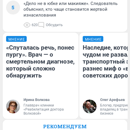
«Дело не в юбке или макияже». Следователь
5
объяснил, кто чаще становится жертвой
изнасилования
620
Обсудить
МНЕНИЕ
МНЕНИЕ
«Спуталась речь, понес
Наследие, кото
пургу». Врач — о
чудом не разва
смертельном диагнозе,
транспортный э
который сложно
разнес миф о «
обнаружить
советских доро
Ирина Волкова
Олег Арефьев
Главврач клиники
Блогер, предприн
«Реабилитация доктора
владелец в тран
Волковой»
бизнесе
РЕКОМЕНДУЕМ