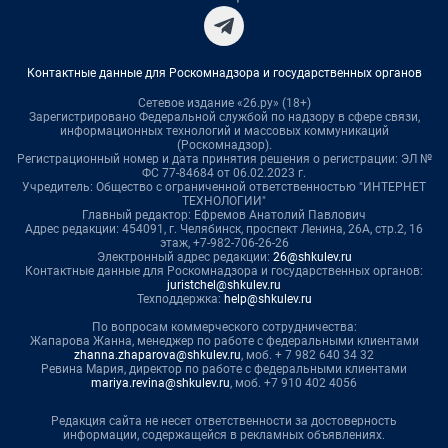
Контактные данные для Роскомнадзора и государственных органов
Сетевое издание «26.ру» (18+)
Зарегистрировано Федеральной службой по надзору в сфере связи,
информационных технологий и массовых коммуникаций
(Роскомнадзор).
Регистрационный номер и дата принятия решения о регистрации: ЭЛ №
ФС 77-84684 от 06.02.2023 г.
Учредитель: Общество с ограниченной ответственностью "ИНТЕРНЕТ
ТЕХНОЛОГИИ"
Главный редактор: Ефремов Анатолий Павлович
Адрес редакции: 454091, г. Челябинск, проспект Ленина, 26А, стр.2, 16
этаж, +7-982-706-26-26
Электронный адрес редакции:
26@shkulev.ru
Контактные данные для Роскомнадзора и государственных органов:
juristchel@shkulev.ru
Техподдержка:
help@shkulev.ru
По вопросам коммерческого сотрудничества:
Жапарова Жанна, менеджер по работе с федеральными клиентами
zhanna.zhaparova@shkulev.ru
, моб. + 7 982 640 34 32
Ревина Мария, директор по работе с федеральными клиентами
mariya.revina@shkulev.ru
, моб. +7 910 402 4056
Редакция сайта не несет ответственности за достоверность
информации, содержащейся в рекламных объявлениях.