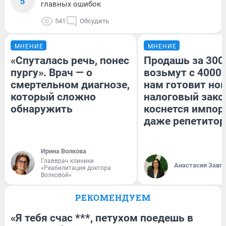
5
главных ошибок
541
Обсудить
МНЕНИЕ
МНЕНИЕ
«Спуталась речь, понес
Продашь за 3000
пургу». Врач — о
возьмут с 4000.
смертельном диагнозе,
нам готовит но
который сложно
налоговый зако
обнаружить
коснется импор
даже репетитор
Ирина Волкова
Главврач клиники
Анастасия Завг
«Реабилитация доктора
Волковой»
РЕКОМЕНДУЕМ
«Я тебя счас ***, петухом поедешь в