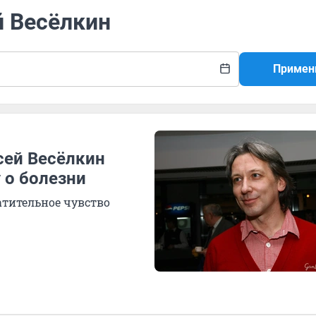
й Весёлкин
Примен
ксей Весёлкин
 о болезни
атительное чувство