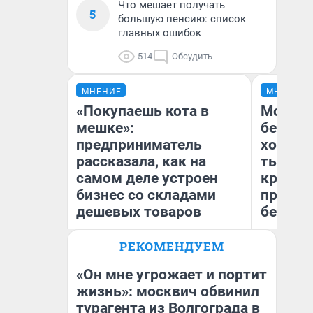
Что мешает получать
5
большую пенсию: список
главных ошибок
514
Обсудить
МНЕНИЕ
МНЕНИЕ
«Покупаешь кота в
Мой ба
мешке»:
береже
предприниматель
хотела 
рассказала, как на
тысяч,
самом деле устроен
кредит,
бизнес со складами
приеха
дешевых товаров
безопа
РЕКОМЕНДУЕМ
Наталья Шорохова
Кс
Открыла кофейную точку на
Ав
деньги соцразвития
«Он мне угрожает и портит
жизнь»: москвич обвинил
турагента из Волгограда в