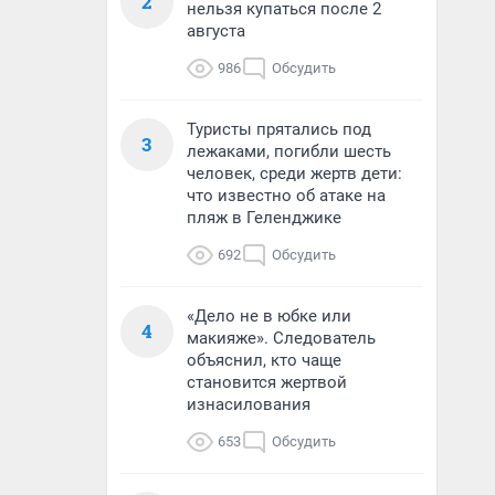
2
нельзя купаться после 2
августа
986
Обсудить
Туристы прятались под
3
лежаками, погибли шесть
человек, среди жертв дети:
что известно об атаке на
пляж в Геленджике
692
Обсудить
«Дело не в юбке или
4
макияже». Следователь
объяснил, кто чаще
становится жертвой
изнасилования
653
Обсудить