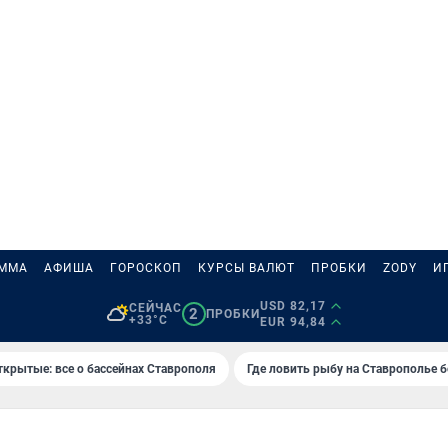
АММА
АФИША
ГОРОСКОП
КУРСЫ ВАЛЮТ
ПРОБКИ
ZODY
И
USD 82,17
СЕЙЧАС
2
ПРОБКИ
+33°C
EUR 94,84
ткрытые: все о бассейнах Ставрополя
Где ловить рыбу на Ставрополье 