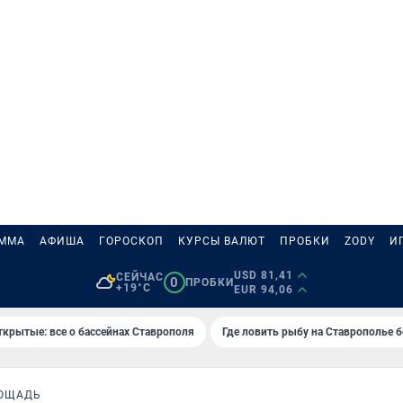
АММА
АФИША
ГОРОСКОП
КУРСЫ ВАЛЮТ
ПРОБКИ
ZODY
И
USD 81,41
СЕЙЧАС
0
ПРОБКИ
+19°C
EUR 94,06
ткрытые: все о бассейнах Ставрополя
Где ловить рыбу на Ставрополье 
ЛОЩАДЬ