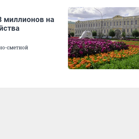
8 миллионов на
йства
тно-сметной