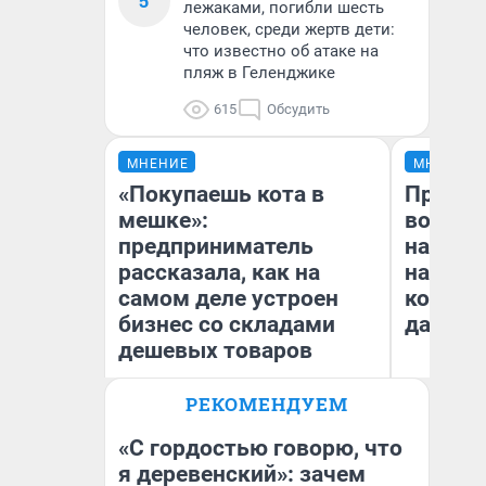
5
лежаками, погибли шесть
человек, среди жертв дети:
что известно об атаке на
пляж в Геленджике
615
Обсудить
МНЕНИЕ
МНЕНИЕ
«Покупаешь кота в
Продаш
мешке»:
возьмут
предприниматель
нам го
рассказала, как на
налого
самом деле устроен
коснет
бизнес со складами
даже р
дешевых товаров
РЕКОМЕНДУЕМ
Наталья Шорохова
Ан
Открыла кофейную точку на
деньги соцразвития
«С гордостью говорю, что
я деревенский»: зачем