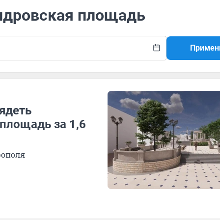
андровская площадь
Примен
лядеть
площадь за 1,6
рополя