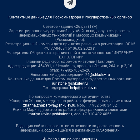
Контактные данные для Роскомнадзора и государственных органов
Сетевое издание «26.ру» (18+)
Зарегистрировано Федеральной службой по надзору в сфере связи,
информационных технологий и массовых коммуникаций
(Роскомнадзор).
Регистрационный номер и дата принятия решения о регистрации: ЭЛ №
ФС 77-84684 от 06.02.2023 г.
Учредитель: Общество с ограниченной ответственностью "ИНТЕРНЕТ
ТЕХНОЛОГИИ"
Главный редактор: Ефремов Анатолий Павлович
Адрес редакции: 454091, г. Челябинск, проспект Ленина, 26А, стр.2, 16
этаж, +7-982-706-26-26
Электронный адрес редакции:
26@shkulev.ru
Контактные данные для Роскомнадзора и государственных органов:
juristchel@shkulev.ru
Техподдержка:
help@shkulev.ru
По вопросам коммерческого сотрудничества:
Жапарова Жанна, менеджер по работе с федеральными клиентами
zhanna.zhaparova@shkulev.ru
, моб. + 7 982 640 34 32
Ревина Мария, директор по работе с федеральными клиентами
mariya.revina@shkulev.ru
, моб. +7 910 402 4056
Редакция сайта не несет ответственности за достоверность
информации, содержащейся в рекламных объявлениях.
Информация об ограничениях