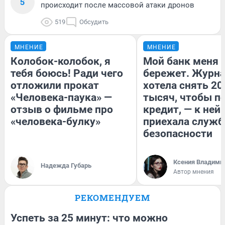
5
происходит после массовой атаки дронов
519
Обсудить
МНЕНИЕ
МНЕНИЕ
Колобок-колобок, я
Мой банк меня
тебя боюсь! Ради чего
бережет. Журн
отложили прокат
хотела снять 20
«Человека-паука» —
тысяч, чтобы п
отзыв о фильме про
кредит, — к ней
«человека-булку»
приехала служб
безопасности
Ксения Владими
Надежда Губарь
Автор мнения
РЕКОМЕНДУЕМ
Успеть за 25 минут: что можно