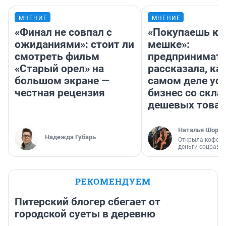
МНЕНИЕ
МНЕНИЕ
«Финал не совпал с
«Покупаешь ко
ожиданиями»: стоит ли
мешке»:
смотреть фильм
предпринимат
«Старый орел» на
рассказала, как
большом экране —
самом деле ус
честная рецензия
бизнес со скл
дешевых това
Наталья Шорох
Надежда Губарь
Открыла кофейн
деньги соцразв
РЕКОМЕНДУЕМ
Питерский блогер сбегает от
городской суеты в деревню