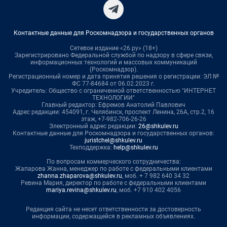
Контактные данные для Роскомнадзора и государственных органов
Сетевое издание «26.ру» (18+)
Зарегистрировано Федеральной службой по надзору в сфере связи,
информационных технологий и массовых коммуникаций
(Роскомнадзор).
Регистрационный номер и дата принятия решения о регистрации: ЭЛ №
ФС 77-84684 от 06.02.2023 г.
Учредитель: Общество с ограниченной ответственностью "ИНТЕРНЕТ
ТЕХНОЛОГИИ"
Главный редактор: Ефремов Анатолий Павлович
Адрес редакции: 454091, г. Челябинск, проспект Ленина, 26А, стр.2, 16
этаж, +7-982-706-26-26
Электронный адрес редакции:
26@shkulev.ru
Контактные данные для Роскомнадзора и государственных органов:
juristchel@shkulev.ru
Техподдержка:
help@shkulev.ru
По вопросам коммерческого сотрудничества:
Жапарова Жанна, менеджер по работе с федеральными клиентами
zhanna.zhaparova@shkulev.ru
, моб. + 7 982 640 34 32
Ревина Мария, директор по работе с федеральными клиентами
mariya.revina@shkulev.ru
, моб. +7 910 402 4056
Редакция сайта не несет ответственности за достоверность
информации, содержащейся в рекламных объявлениях.