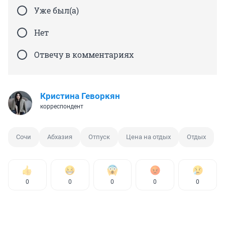
Уже был(а)
Нет
Отвечу в комментариях
Кристина Геворкян
корреспондент
Сочи
Абхазия
Отпуск
Цена на отдых
Отдых
0
0
0
0
0