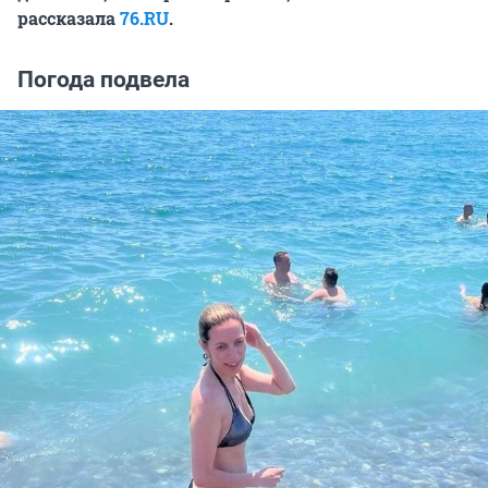
рассказала
76.RU
.
Погода подвела