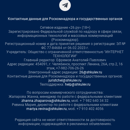
Контактные данные для Роскомнадзора и государственных органов
Сетевое издание «26.ру» (18+)
Зарегистрировано Федеральной службой по надзору в сфере связи,
информационных технологий и массовых коммуникаций
(Роскомнадзор).
Регистрационный номер и дата принятия решения о регистрации: ЭЛ №
ФС 77-84684 от 06.02.2023 г.
Учредитель: Общество с ограниченной ответственностью "ИНТЕРНЕТ
ТЕХНОЛОГИИ"
Главный редактор: Ефремов Анатолий Павлович
Адрес редакции: 454091, г. Челябинск, проспект Ленина, 26А, стр.2, 16
этаж, +7-982-706-26-26
Электронный адрес редакции:
26@shkulev.ru
Контактные данные для Роскомнадзора и государственных органов:
juristchel@shkulev.ru
Техподдержка:
help@shkulev.ru
По вопросам коммерческого сотрудничества:
Жапарова Жанна, менеджер по работе с федеральными клиентами
zhanna.zhaparova@shkulev.ru
, моб. + 7 982 640 34 32
Ревина Мария, директор по работе с федеральными клиентами
mariya.revina@shkulev.ru
, моб. +7 910 402 4056
Редакция сайта не несет ответственности за достоверность
информации, содержащейся в рекламных объявлениях.