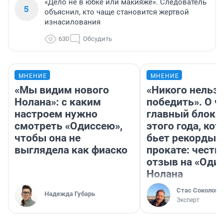
«Дело не в юбке или макияже». Следователь
5
объяснил, кто чаще становится жертвой
изнасилования
630
Обсудить
МНЕНИЕ
МНЕНИЕ
«Мы видим нового
«Никого нельз
Нолана»: с каким
победить». О ч
настроем нужно
главный блокб
смотреть «Одиссею»,
этого года, ко
чтобы она не
бьет рекорды 
выглядела как фиаско
прокате: честн
отзыв на «Оди
Нолана
Стас Соколов
Надежда Губарь
Эксперт